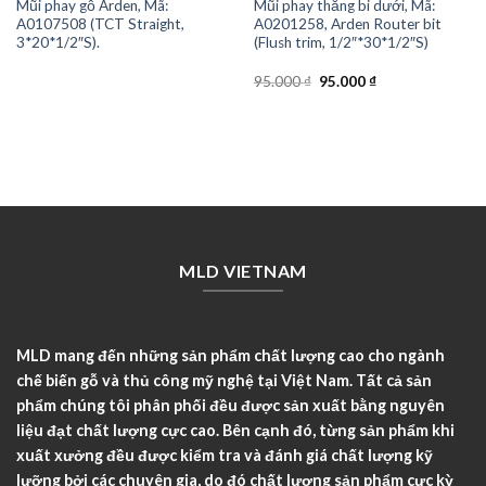
Mũi phay gỗ Arden, Mã:
Mũi phay thẳng bi dưới, Mã:
A0107508 (TCT Straight,
A0201258, Arden Router bit
3*20*1/2″S).
(Flush trim, 1/2″*30*1/2″S)
Original
Current
95.000
₫
95.000
₫
price
price
was:
is:
95.000 ₫.
95.000 ₫.
MLD VIETNAM
MLD mang đến những sản phẩm chất lượng cao cho ngành
chế biến gỗ và thủ công mỹ nghệ tại Việt Nam. Tất cả sản
phẩm chúng tôi phân phối đều được sản xuất bằng nguyên
liệu đạt chất lượng cực cao. Bên cạnh đó, từng sản phẩm khi
xuất xưởng đều được kiểm tra và đánh giá chất lượng kỹ
lưỡng bởi các chuyên gia, do đó chất lượng sản phẩm cực kỳ