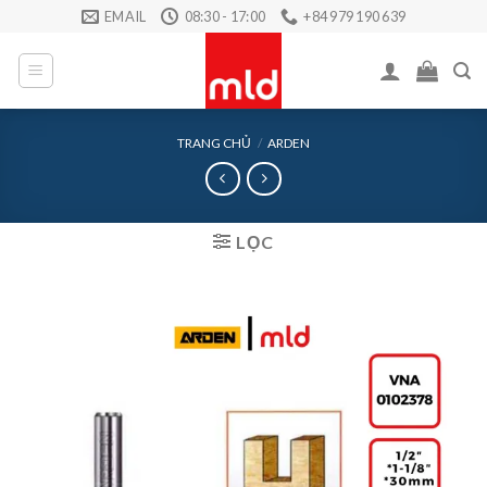
Skip
EMAIL
08:30 - 17:00
+84 979 190 639
to
content
TRANG CHỦ
/
ARDEN
LỌC