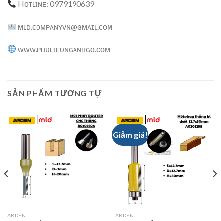
Hᴏᴛʟɪɴᴇ: 0979190639
ᴍʟᴅ.ᴄᴏᴍᴘᴀɴʏᴠɴ@ɢᴍᴀɪʟ.ᴄᴏᴍ
ᴡᴡᴡ.ᴘʜᴜʟɪᴇᴜɴɢᴀɴʜɢᴏ.ᴄᴏᴍ
SẢN PHẨM TƯƠNG TỰ
Giảm giá!
ARDEN
ARDEN