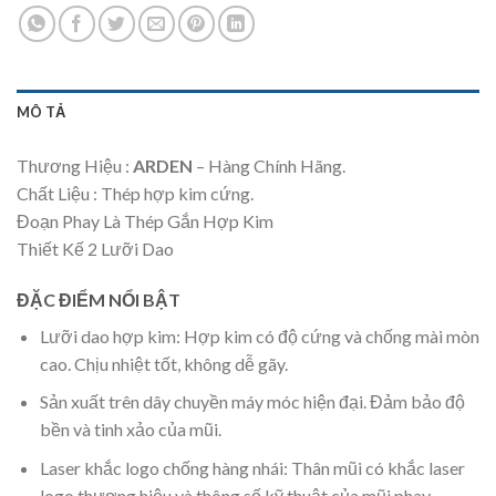
MÔ TẢ
Thương Hiệu :
ARDEN
– Hàng Chính Hãng.
Chất Liệu : Thép hợp kim cứng.
Đoạn Phay Là Thép Gắn Hợp Kim
Thiết Kế 2 Lưỡi Dao
ĐẶC ĐIỂM NỔI BẬT
Lưỡi dao hợp kim: Hợp kim có độ cứng và chống mài mòn
cao. Chịu nhiệt tốt, không dễ gãy.
Sản xuất trên dây chuyền máy móc hiện đại. Đảm bảo độ
bền và tinh xảo của mũi.
Laser khắc logo chống hàng nhái: Thân mũi có khắc laser
logo thương hiệu và thông số kỹ thuật của mũi phay