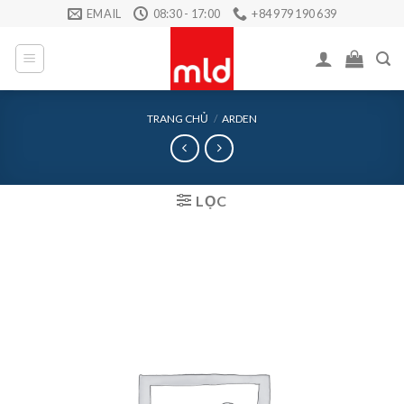
Skip
EMAIL
08:30 - 17:00
+84 979 190 639
to
content
TRANG CHỦ
/
ARDEN
LỌC