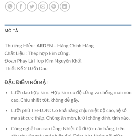
MÔ TẢ
Thương Hiệu :
ARDEN
– Hàng Chính Hãng.
Chất Liệu : Thép hợp kim cứng.
Đoạn Phay Là Hợp Kim Nguyên Khối.
Thiết Kế 2 Lưỡi Dao
ĐẶC ĐIỂM NỔI BẬT
Lưỡi dao hợp kim: Hợp kim có độ cứng và chống mài mòn
cao. Chịu nhiệt tốt, không dễ gãy.
Lưỡi phủ TEFLON: Có khả năng chịu nhiệt độ cao, hệ số
ma sát cực thấp. Chống ăn mòn, lưỡi chống dính, tinh xảo.
Công nghệ hàn cao tầng: Nhiệt độ được cân bằng, trên
dây chuyền máy móc hiện đại. Đảm bảo khớp nối giữa