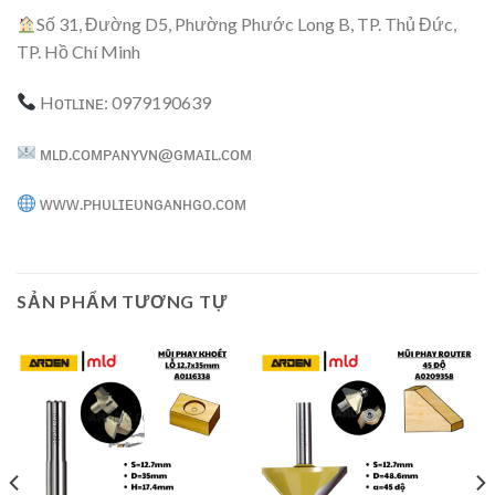
Số 31, Đường D5, Phường Phước Long B, TP. Thủ Đức,
TP. Hồ Chí Minh
Hᴏᴛʟɪɴᴇ: 0979190639
ᴍʟᴅ.ᴄᴏᴍᴘᴀɴʏᴠɴ@ɢᴍᴀɪʟ.ᴄᴏᴍ
ᴡᴡᴡ.ᴘʜᴜʟɪᴇᴜɴɢᴀɴʜɢᴏ.ᴄᴏᴍ
SẢN PHẨM TƯƠNG TỰ