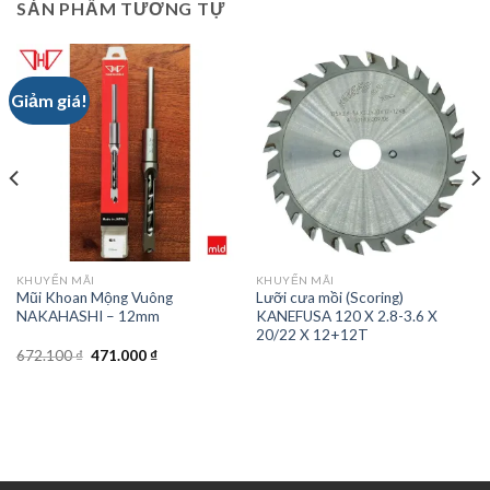
SẢN PHẨM TƯƠNG TỰ
Giảm giá!
KHUYẾN MÃI
KHUYẾN MÃI
Mũi Khoan Mộng Vuông
Lưỡi cưa mồi (Scoring)
NAKAHASHI – 12mm
KANEFUSA 120 X 2.8-3.6 X
20/22 X 12+12T
Original
Current
672.100
₫
471.000
₫
price
price
was:
is:
672.100 ₫.
471.000 ₫.