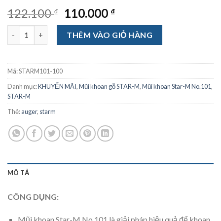
Original
Current
122.100
110.000
₫
₫
price
price
Mũi khoan Star-M No.101 - 10mm số lượng
was:
is:
THÊM VÀO GIỎ HÀNG
122.100 ₫.
110.000 ₫.
Mã:
STARM101-100
Danh mục:
KHUYẾN MÃI
,
Mũi khoan gỗ STAR-M
,
Mũi khoan Star-M No.101
,
STAR-M
Thẻ:
auger
,
starm
MÔ TẢ
CÔNG DỤNG:
Mũi khoan Star-M No.101 là giải pháp hiệu quả để khoan