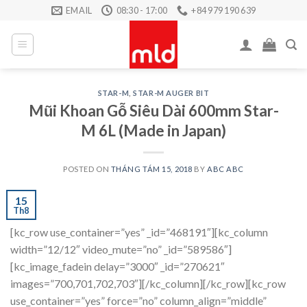
Skip
EMAIL
08:30 - 17:00
+84 979 190 639
to
content
STAR-M
,
STAR-M AUGER BIT
Mũi Khoan Gỗ Siêu Dài 600mm Star-
M 6L (Made in Japan)
POSTED ON
THÁNG TÁM 15, 2018
BY
ABC ABC
15
Th8
[kc_row use_container=”yes” _id=”468191″][kc_column
width=”12/12″ video_mute=”no” _id=”589586″]
[kc_image_fadein delay=”3000″ _id=”270621″
images=”700,701,702,703″][/kc_column][/kc_row][kc_row
use_container=”yes” force=”no” column_align=”middle”