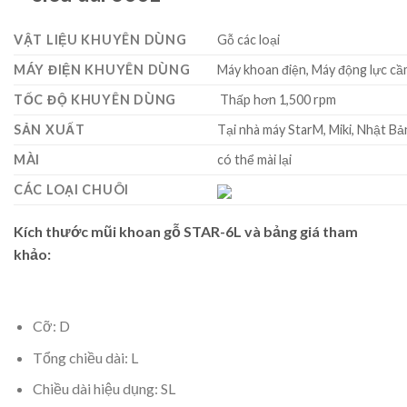
VẬT LIỆU KHUYÊN DÙNG
Gỗ các loại
MÁY ĐIỆN KHUYÊN DÙNG
Máy khoan điện, Máy động lực cầm
TỐC ĐỘ KHUYÊN DÙNG
Thấp hơn 1,500 rpm
SẢN XUẤT
Tại nhà máy StarM, Miki, Nhật Bả
MÀI
có thể mài lại
CÁC LOẠI CHUÔI
Kích thước mũi khoan gỗ STAR-6L và bảng giá tham
khảo:
Cỡ: D
Tổng chiều dài: L
Chiều dài hiệu dụng: SL