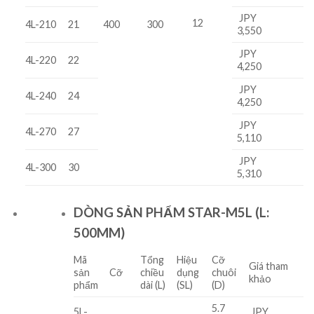
JPY
12
4L-210
21
400
300
3,550
JPY
4L-220
22
4,250
JPY
4L-240
24
4,250
JPY
4L-270
27
5,110
JPY
4L-300
30
5,310
DÒNG SẢN PHẨM STAR-M5L (L:
500MM)
Mã
Tổng
Hiệu
Cỡ
Giá tham
sản
Cỡ
chiều
dụng
chuôi
khảo
phẩm
dài (L)
(SL)
(D)
5.7
5L-
JPY