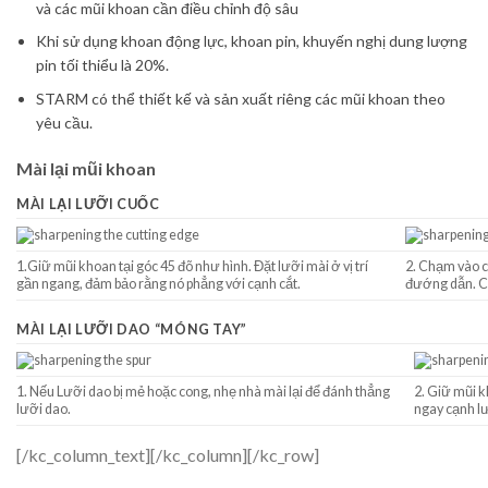
và các mũi khoan cần điều chỉnh độ sâu
Khi sử dụng khoan động lực, khoan pin, khuyến nghị dung lượng
pin tối thiểu là 20%.
STARM có thể thiết kế và sản xuất riêng các mũi khoan theo
yêu cầu.
Mài lại mũi khoan
MÀI LẠI LƯỠI CUỐC
1.Giữ mũi khoan tại góc 45 đõ như hình.
Đặt lưỡi mài ở vị trí
2. Chạm vào c
gần ngang, đảm bảo rằng nó phẳng với cạnh cắt.
đướng dẫn. Ch
MÀI LẠI LƯỠI DAO “MÓNG TAY”
1. Nếu Lưỡi dao bị mẻ hoặc cong, nhẹ nhà mài lại để đánh thẳng
2. Giữ mũi k
lưỡi dao.
ngay cạnh lư
[/kc_column_text][/kc_column][/kc_row]