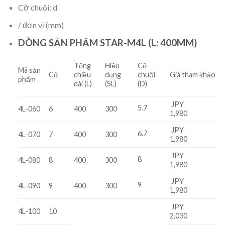
Cỡ chuôi: d
/ đơn vị (mm)
DÒNG SẢN PHẨM STAR-M4L (L: 400MM)
Tổng
Hiệu
Cỡ
Mã sản
Cỡ
chiều
dụng
chuôi
Giá tham khảo
phẩm
dài (L)
(SL)
(D)
JPY
5.7
4L-060
6
400
300
1,980
JPY
6.7
4L-070
7
400
300
1,980
JPY
8
4L-080
8
400
300
1,980
JPY
9
4L-090
9
400
300
1,980
JPY
4L-100
10
2,030