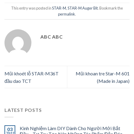
[kc_column_text
This entry was posted in
STAR-M
,
STAR-M Auger Bit
. Bookmark the
_id="852672"]Chống nứt gỗ
permalink
.
khi bắn đinh, vặn ốc Đặc tính
nổi bật - Bằng việc tạo một
lỗ mồi, giúp ngăn chặn sự
nứt, vỡ gỗ tại thời điểm
ABC ABC
đóng đinh và bắt…
Mũi khoét lỗ STAR-M36T
Mũi khoan tre Star-M 601
đầu dao TCT
(Made in Japan)
LATEST POSTS
Kinh Nghiệm Làm DIY Dành Cho Người Mới Bắt
03
Th12
Đầu – Tự Tay Tạo Nên Những Tác Phẩm Độc Đáo