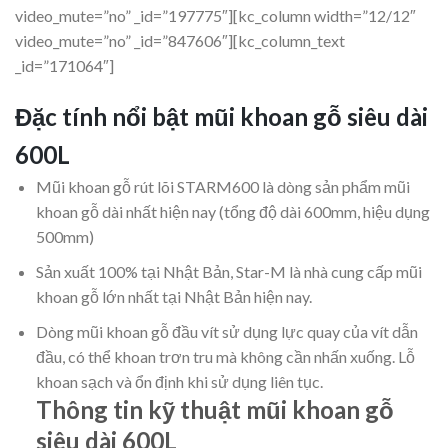
video_mute=”no” _id=”197775″][kc_column width=”12/12″
video_mute=”no” _id=”847606″][kc_column_text
_id=”171064″]
Đặc tính nổi bật mũi khoan gỗ siêu dài
600L
Mũi khoan gỗ rút lõi STARM600 là dòng sản phẩm mũi
khoan gỗ dài nhất hiện nay (tổng độ dài 600mm, hiệu dụng
500mm)
Sản xuất 100% tại Nhật Bản, Star-M là nhà cung cấp mũi
khoan gỗ lớn nhất tại Nhật Bản hiện nay.
Dòng mũi khoan gỗ đầu vít sử dụng lực quay của vít dẫn
đầu, có thể khoan trơn tru mà không cần nhấn xuống. Lỗ
khoan sạch và ổn định khi sử dụng liên tục.
Thông tin kỹ thuật mũi khoan gỗ
siêu dài 600L