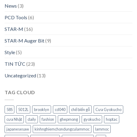
News
(3)
PCD Tools
(6)
STAR-M
(16)
STAR-M Auger Bit
(9)
Style
(5)
TIN TỨC
(23)
Uncategorized
(13)
TAG CLOUD
58S
5012L
brooklyn
cd040
chế biến gỗ
Cưa Gyokucho
cưa Nhật
daily
fashion
ghepmong
gyokucho
hoptac
japanesesaw
kinhnghiemchondungculammoc
lammoc