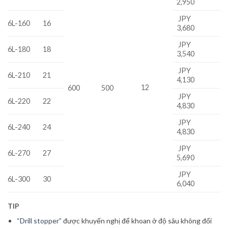
2,950
JPY
6L-160
16
3,680
JPY
6L-180
18
3,540
JPY
6L-210
21
4,130
12
600
500
JPY
6L-220
22
4,830
JPY
6L-240
24
4,830
JPY
6L-270
27
5,690
JPY
6L-300
30
6,040
TIP
“Drill stopper”
được khuyến nghị để khoan ở độ sâu không đổi