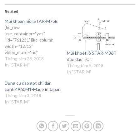
Related
Mũi khoan mồi STAR-M75B
[kc_row
use_container="yes"
_id="761231"][kc_column
width="12/12"
video_mute="no"
Mũi khoét lỗ STAR-M36T
_id="177266"]
Tháng tám 28, 2018
đầu dao TCT
[kc_image_fadein
In "STAR-M"
Tháng tám 5, 2018
delay="3000" _id="522968"
In "STAR-M"
images="717,719,718,716"]
Dụng cụ dao gọt chỉ dán
[/kc_column][/kc_row]
cạnh 4960M1-Made in Japan
[kc_row
Tháng tám 3, 2018
use_container="yes"
In "STAR-M"
force="no"
column_align="middle"
video_mute="no"
_id="946902"][kc_column
width="12/12"
video_mute="no"
_id="33420"]