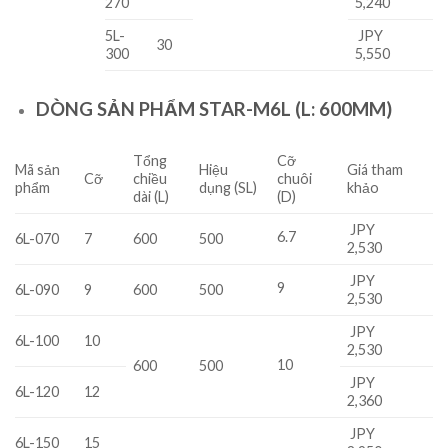
270
5,240
5L-
JPY
30
300
5,550
DÒNG SẢN PHẨM STAR-M6L (L: 600MM)
Tổng
Cỡ
Mã sản
Hiệu
Giá tham
Cỡ
chiều
chuôi
phẩm
dụng (SL)
khảo
dài (L)
(D)
JPY
6.7
6L-070
7
600
500
2,530
JPY
9
6L-090
9
600
500
2,530
JPY
6L-100
10
2,530
10
600
500
JPY
6L-120
12
2,360
JPY
6L-150
15