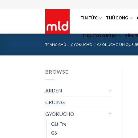
Skip
to
TIN TỨC
THỦ CÔNG
content
CƯA GYOKUCHO
SẢN 
TRANG CHỦ
/
GYOKUCHO
/
GYOKUCHO UNIQUE SE
BROWSE
ARDEN
CRUING
GYOKUCHO
Cắt Tre
Gỗ