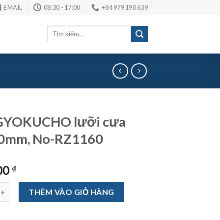
EMAIL
08:30 - 17:00
+84 979 190 639
Tìm
kiếm:
GYOKUCHO lưỡi cưa
 80mm, No-RZ1160
00
₫
CHO lưỡi cưa rút, 80mm, No-RZ1160 số lượng
THÊM VÀO GIỎ HÀNG