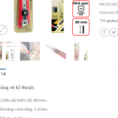
Mã:
RZ1160
Danh mục:
Thẻ:
gyokuc
 TẢ
ông số kĩ thuật:
Chiều dài lưỡi cắt: 80 mm.
Khoảng cách răng: 1,3 mm.