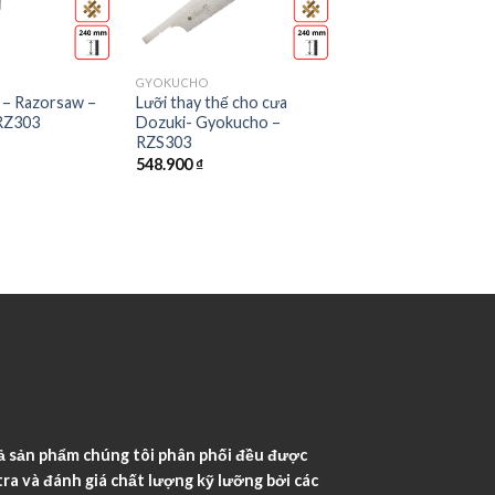
GYOKUCHO
 – Razorsaw –
Lưỡi thay thế cho cưa
RZ303
Dozuki- Gyokucho –
RZS303
548.900
₫
ả sản phẩm chúng tôi phân phối đều được
ra và đánh giá chất lượng kỹ lưỡng bởi các