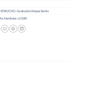
GYOKUCHO
,
Gyokucho Unique Series
ho
,
handsaw
,
rz1160