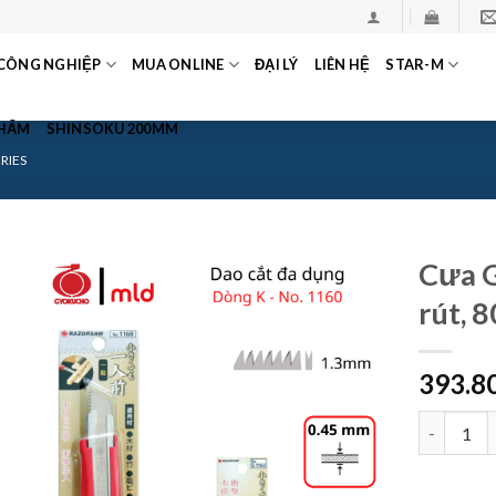
CÔNG NGHIỆP
MUA ONLINE
ĐẠI LÝ
LIÊN HỆ
STAR-M
PHẨM
SHINSOKU 200MM
RIES
Cưa 
rút,
393.8
Cưa GYOKU