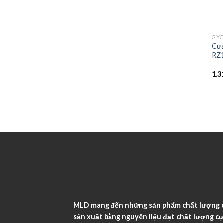
GYOKUCHO
GYOKUCHO
GY
Cưa Dozuki Bản rộng Nhật
Cưa DOZUKI 180mm – cán
Cư
Bản – B Series RZ371
nhựa, RAZORSAW- Nhật
RZ
Bản – D Series RZ290
1.269.400
₫
625.900
₫
1.3
MLD mang đến những sản phẩm chất lượng ca
sản xuất bằng nguyên liệu đạt chất lượng cự