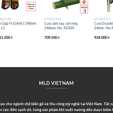
OKUCHO
GYOKUCHO
GYOKUCHO
a Gập FUGAKU 240mm
Cưa cầm tay, cán mây,
Cưa Dozuki
111
240mm, No. RZ420
24mm- No.
11.200
₫
709.500
₫
924.000
₫
MLD VIETNAM
o cho ngành chế biến gỗ và thủ công mỹ nghệ tại Việt Nam. Tất c
c cao. Bên cạnh đó, từng sản phẩm khi xuất xưởng đều được kiểm t