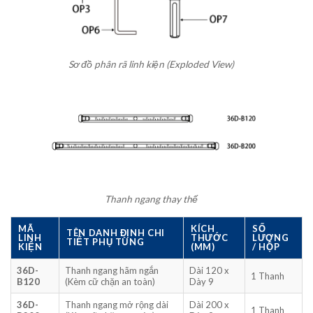
Sơ đồ phân rã linh kiện (Exploded View)
Thanh ngang thay thế
MÃ
KÍCH
SỐ
TÊN DANH ĐỊNH CHI
LINH
THƯỚC
LƯỢNG
TIẾT PHỤ TÙNG
KIỆN
(MM)
/ HỘP
36D-
Thanh ngang hãm ngắn
Dài 120 x
1 Thanh
B120
(Kèm cữ chặn an toàn)
Dày 9
36D-
Thanh ngang mở rộng dài
Dài 200 x
1 Thanh