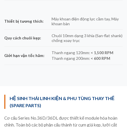
Máy khoan điện động lực cầm tay, Máy
Thiết bị tương thích:
khoan bàn
Chuôi 10mm dạng 3 khía (San-flat shank)
Quy cách chuôi kẹp:
chống xoay trục
Thanh ngang 120mm:
< 1,500 RPM
Giới hạn vận tốc hãm:
Thanh ngang 200mm:
< 600 RPM
HỆ SINH THÁI LINH KIỆN & PHU TÙNG THAY THẾ
(SPARE PARTS)
Cơ cấu Series No.36D/36DL được thiết kế module hóa hoàn
chỉnh. Toàn bộ các bộ phận cấu thành từ cụm giá kẹp, lưỡi cắt