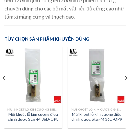
đến 120mm (mở rộng lên 200mm ở phiên bản DL),
chuyên dụng cho các bề mặt vật liệu độ cứng cao như
tấm xi măng cứng và thạch cao.
TÙY CHỌN SẢN PHẨM KHUYẾN DÙNG
MŨI KHOÉT LỖ KIM CƯƠNG ĐIỀU CHỈNH ĐƯỢC STAR-M 36D/DL
MŨI KHOÉT LỖ KIM CƯƠNG ĐIỀU CHỈNH ĐƯỢC STAR-M 36D/DL
MŨI KHOÉT L
iều
Mũi khoét lỗ kim cương điều
Mũi khoét lỗ kim cương đi
OP9
chỉnh được Star-M 36D-OP1
chỉnh được Star-M 36D-O