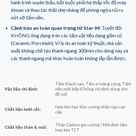
hành trình xuyên thấu, bắt buộc phải hạ thấp tốc độ máy
khoan và thao tác thật nhẹ nhàng để phòng ngừa rủi ro
nứt vỡ tấm nền.
Cảnh báo an toàn quan trọng từ Star-M:
Tuyệt đối
KHÔNG ứng dụng trên các tấm vật liệu dạng gốm sứ
(Ceramic/Porcelain). Vì lý do an toàn kỹ thuật, nhà sản
xuất không chế tạo thanh ngang 300mm cho dòng này và
các thanh ngang mã khác hoàn toàn không lắp lẫn được.
Tấm thạch cao, Tấm xi măng cứng, Tấm
Vật liệu chỉ định:
nền mặt bếp (Chống chỉ định dùng cho
đồ sứ)
Hợp kim hạt Kim cương nhân tạo cao
Chất liệu lưỡi cắt:
cấp
Thép Carbon gia cường / Mũi định tâm
Chất liệu thân & mũi:
hợp kim TCT