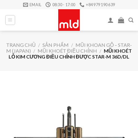
Skip
EMAIL
08:30 - 17:00
+84 979 190 639
to
content
TRANG CHỦ
/
SẢN PHẨM
/
MŨI KHOAN GỖ – STAR-
M (JAPAN)
/
MŨI KHOÉT ĐIỀU CHỈNH
/
MŨI KHOÉT
LỖ KIM CƯƠNG ĐIỀU CHỈNH ĐƯỢC STAR-M 36D/DL