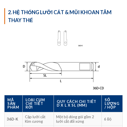
2. HỆ THỐNG LƯỠI CẮT & MŨI KHOAN TÂM
THAY THẾ
MÃ
LOẠI CỤM
SỐ
QUY CÁCH CHI TIẾT
SẢN
CHI TIẾT
LƯỢNG
D X L X SL (MM)
PHẨM
RỜI
/ HỘP
Cặp lưỡi cắt
Một bộ đóng gói gồm 2
36D-K
6 Bộ
Kim cương
lưỡi cắt đối xứng