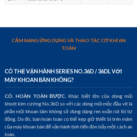
CẨM NANG ỨNG DỤNG VÀ THAO TÁC CƠ KHÍ AN
TOÀN
CÓ THỂ VẬN HÀNH SERIES NO.36D / 36DL VỚI
MÁY KHOAN BÀN KHÔNG?
CÓ. HOÀN TOÀN ĐƯỢC.
Khác biệt lớn của dòng mũi
khoét kim cương No.36D so với các dòng mũi mộc đầu vít là
phần mũi khoan tâm không sử dụng dạng ren xoắn rút lõi tự
động. Do đó, bạn hoàn toàn có thể kẹp giữ thiết bị trên mâm
của máy khoan bàn để vận hành tịnh tiến đòn bẩy một cách an
toàn.