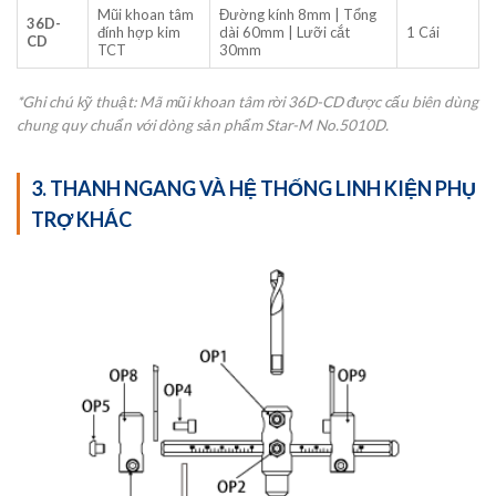
Mũi khoan tâm
Đường kính 8mm | Tổng
36D-
đính hợp kim
dài 60mm | Lưỡi cắt
1 Cái
CD
TCT
30mm
*Ghi chú kỹ thuật: Mã mũi khoan tâm rời 36D-CD được cấu biên dùng
chung quy chuẩn với dòng sản phẩm Star-M No.5010D.
3. THANH NGANG VÀ HỆ THỐNG LINH KIỆN PHỤ
TRỢ KHÁC