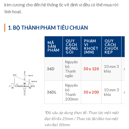
kim cương cho đến hệ thống ốc vít định vị đều có thể mua rời
linh hoạt.
1. BỘ THÀNH PHẨM TIÊU CHUẨN
QUY
PHẠM
QUY
MÃ
S
CÁCH
VI
CÁCH
SẢN
L
ĐÓNG
KHOÉT
CHUÔI
PHẨM
/
GÓI
(MM)
KẸP
Nguyên
bộ
10 mm 3
36D
30 x 120
6 
Thanh
khía
ngắn
Nguyên
bộ
10 mm 3
36DL
30 x 200
6 
Thanh
khía
200mm
*Độ sâu áp dụng thực tế: Thao tác một mặt
đạt tối đa 25mm / Thao tác lật đảo hai mặt
ván đạt 50mm.