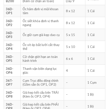
B200
(Kèm cữ chặn an toàn)
Dày 9
36D-
Ốc hãm định vị mũi khoan
8 x 12
1 Cái
OP1
tâm
36D-
Ốc siết khóa định vị thanh
8 x 12
1 Cái
OP2
ngang
36D-
Ốc giữ cụm giá kẹp dao cụ
5 x 15
1 Cái
OP3
36D-
Ốc vít ép bắt lưỡi cắt thay
5 x 10
1 Cái
OP4
thế
36D-
Cữ chặn giới hạn an toàn
6 x 6
1 Cái
OP5
hành trình
36D-
Thanh vặn biên dạng lục
4
1 Cái
OP6
giác
36T-
Cụm Trục điều động chính
–
1 Cụm
OP7
(Gồm sẵn ốc OP1, OP2)
36D-
Giá kẹp kết cấu bên TRÁI
–
1 Bộ
OP8
(Kèm ốc OP3, OP4)
36D-
Giá kẹp kết cấu bên PHẢI
–
1 Bộ
OP9
(Kèm ốc OP3, OP4)