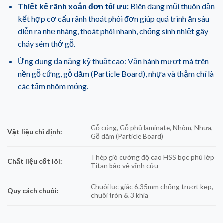
Thiết kế rãnh xoắn đơn tối ưu:
Biên dạng mũi thuôn dần
kết hợp cơ cấu rãnh thoát phôi đơn giúp quá trình ăn sâu
diễn ra nhẹ nhàng, thoát phôi nhanh, chống sinh nhiệt gây
cháy sém thớ gỗ.
Ứng dụng đa năng kỹ thuật cao: Vận hành mượt mà trên
nền gỗ cứng, gỗ dăm (Particle Board), nhựa và thậm chí là
các tấm nhôm mỏng.
Gỗ cứng, Gỗ phủ laminate, Nhôm, Nhựa,
Vật liệu chỉ định:
Gỗ dăm (Particle Board)
Thép gió cường độ cao HSS bọc phủ lớp
Chất liệu cốt lõi:
Titan bảo vệ vĩnh cửu
Chuôi lục giác 6.35mm chống trượt kẹp,
Quy cách chuôi:
chuôi tròn & 3 khía