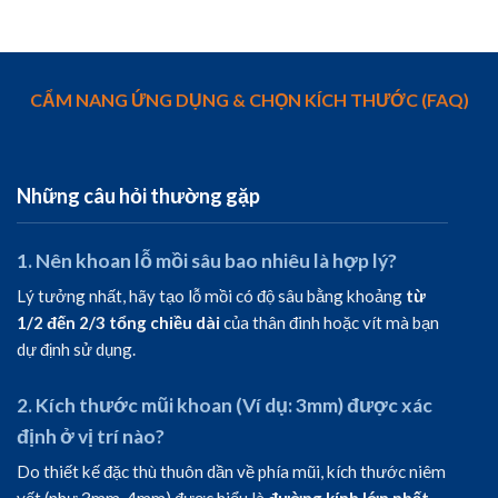
CẨM NANG ỨNG DỤNG & CHỌN KÍCH THƯỚC (FAQ)
Những câu hỏi thường gặp
1. Nên khoan lỗ mồi sâu bao nhiêu là hợp lý?
Lý tưởng nhất, hãy tạo lỗ mồi có độ sâu bằng khoảng
từ
1/2 đến 2/3 tổng chiều dài
của thân đinh hoặc vít mà bạn
dự định sử dụng.
2. Kích thước mũi khoan (Ví dụ: 3mm) được xác
định ở vị trí nào?
Do thiết kế đặc thù thuôn dần về phía mũi, kích thước niêm