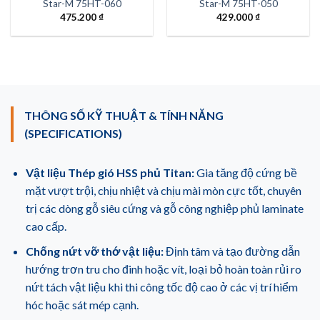
Star-M 75HT-060
Star-M 75HT-050
475.200
₫
429.000
₫
THÔNG SỐ KỸ THUẬT & TÍNH NĂNG
(SPECIFICATIONS)
Vật liệu Thép gió HSS phủ Titan:
Gia tăng độ cứng bề
mặt vượt trội, chịu nhiệt và chịu mài mòn cực tốt, chuyên
trị các dòng gỗ siêu cứng và gỗ công nghiệp phủ laminate
cao cấp.
Chống nứt vỡ thớ vật liệu:
Định tâm và tạo đường dẫn
hướng trơn tru cho đinh hoặc vít, loại bỏ hoàn toàn rủi ro
nứt tách vật liệu khi thi công tốc độ cao ở các vị trí hiểm
hóc hoặc sát mép cạnh.