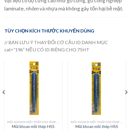
vật liệu có độ cứng cao như gỗ cứng, gỗ công nghiệp
laminate, nhôm và nhựa mà không gây tổn hại bề mặt.
TÙY CHỌN KÍCH THƯỚC KHUYẾN DÙNG
// BẠN LƯU Ý THAY ĐỔI CƠ CẤU ID DANH MỤC
cat=”196″ NẾU CÓ ID RIÊNG CHO 75HT
MŨI KHOAN MỒI THÉP HSS STAR-M 75HT (PHỦ TITAN)
MŨI KHOAN MỒI THÉP HSS STAR-M 75HT (PHỦ TITAN)
Mũi khoan mồi thép HSS
Mũi khoan mồi thép HSS