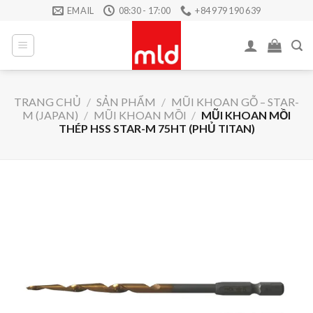
Skip
EMAIL
08:30 - 17:00
+84 979 190 639
to
content
TRANG CHỦ
/
SẢN PHẨM
/
MŨI KHOAN GỖ – STAR-
M (JAPAN)
/
MŨI KHOAN MỒI
/
MŨI KHOAN MỒI
THÉP HSS STAR-M 75HT (PHỦ TITAN)