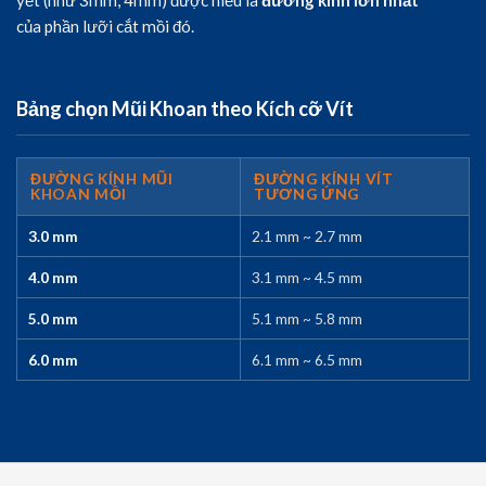
yết (như 3mm, 4mm) được hiểu là
đường kính lớn nhất
của phần lưỡi cắt mồi đó.
Bảng chọn Mũi Khoan theo Kích cỡ Vít
ĐƯỜNG KÍNH MŨI
ĐƯỜNG KÍNH VÍT
KHOAN MỒI
TƯƠNG ỨNG
3.0 mm
2.1 mm ~ 2.7 mm
4.0 mm
3.1 mm ~ 4.5 mm
5.0 mm
5.1 mm ~ 5.8 mm
6.0 mm
6.1 mm ~ 6.5 mm