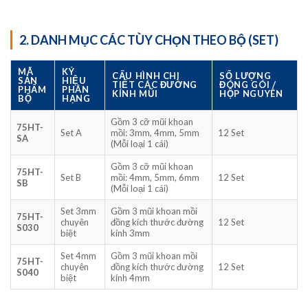
2. DANH MỤC CÁC TÙY CHỌN THEO BỘ (SET)
MÃ
KÝ
CẤU HÌNH CHI
SỐ LƯỢNG
SẢN
HIỆU
TIẾT CÁC ĐƯỜNG
ĐÓNG GÓI /
PHẨM
PHÂN
KÍNH MŨI
HỘP NGUYÊN
BỘ
HẠNG
Gồm 3 cỡ mũi khoan
75HT-
Set A
mồi: 3mm, 4mm, 5mm
12 Set
SA
(Mỗi loại 1 cái)
Gồm 3 cỡ mũi khoan
75HT-
Set B
mồi: 4mm, 5mm, 6mm
12 Set
SB
(Mỗi loại 1 cái)
Set 3mm
Gồm 3 mũi khoan mồi
75HT-
chuyên
đồng kích thước đường
12 Set
S030
biệt
kính 3mm
Set 4mm
Gồm 3 mũi khoan mồi
75HT-
chuyên
đồng kích thước đường
12 Set
S040
biệt
kính 4mm