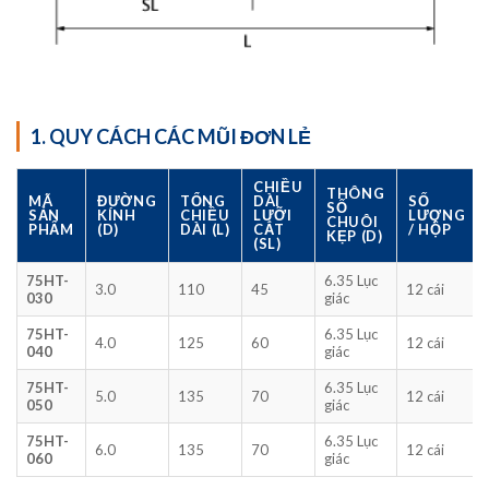
1. QUY CÁCH CÁC MŨI ĐƠN LẺ
CHIỀU
THÔNG
MÃ
ĐƯỜNG
TỔNG
DÀI
SỐ
SỐ
SẢN
KÍNH
CHIỀU
LƯỠI
LƯỢNG
CHUÔI
PHẨM
(D)
DÀI (L)
CẮT
/ HỘP
KẸP (D)
(SL)
75HT-
6.35 Lục
3.0
110
45
12 cái
030
giác
75HT-
6.35 Lục
4.0
125
60
12 cái
040
giác
75HT-
6.35 Lục
5.0
135
70
12 cái
050
giác
75HT-
6.35 Lục
6.0
135
70
12 cái
060
giác