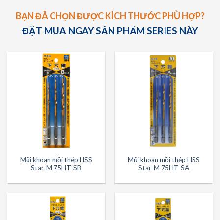
BẠN ĐÃ CHỌN ĐƯỢC KÍCH THƯỚC PHÙ HỢP?
ĐẶT MUA NGAY SẢN PHẨM SERIES NÀY
Mũi khoan mồi thép HSS
Mũi khoan mồi thép HSS
Star-M 75HT-SB
Star-M 75HT-SA