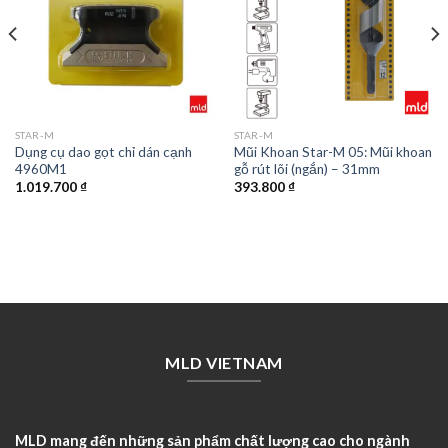
STAR-M
STAR-M
Dụng cụ dao gọt chỉ dán cạnh
Mũi Khoan Star-M 05: Mũi khoan
4960M1
gỗ rút lõi (ngắn) – 31mm
1.019.700
₫
393.800
₫
MLD VIETNAM
MLD mang đến những sản phẩm chất lượng cao cho ngành