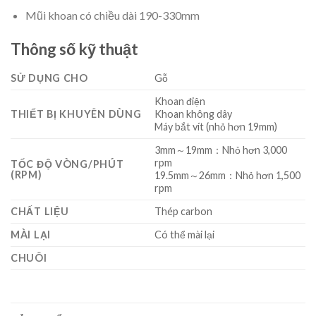
Mũi khoan có chiều dài 190-330mm
Thông số kỹ thuật
SỬ DỤNG CHO
Gỗ
Khoan điện
THIẾT BỊ KHUYÊN DÙNG
Khoan không dây
Máy bắt vít (nhỏ hơn 19mm)
3mm～19mm：Nhỏ hơn 3,000
rpm
TỐC ĐỘ VÒNG/PHÚT
(RPM)
19.5mm～26mm：Nhỏ hơn 1,500
rpm
CHẤT LIỆU
Thép carbon
MÀI LẠI
Có thể mài lại
CHUÔI