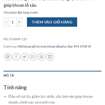
giúp khoan lỗ sâu
Cho phép đặt hàng trước
Mũi khoan gỗ cho máy khoan động lực Star-M 4-120 số lượng
THÊM VÀO GIỎ HÀNG
Mã:
STARM4-120
Danh mục:
Mũi khoan gỗ cho máy khoan động lực Star-M 4
,
STAR-M
MÔ TẢ
Tính năng
Đầu vít rút lõi, giảm lực nhấn, sắc bén nên giúp khoan
nhanh, chính xác và mượt mà.