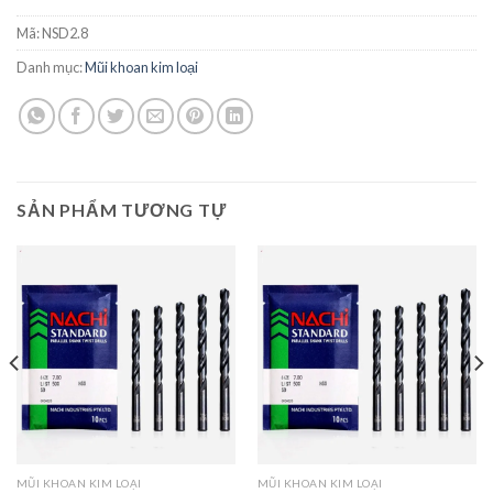
Mã:
NSD2.8
Danh mục:
Mũi khoan kim loại
SẢN PHẨM TƯƠNG TỰ
MŨI KHOAN KIM LOẠI
MŨI KHOAN KIM LOẠI