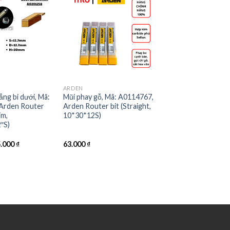
ARDEN
ẳng bi dưới, Mã:
Mũi phay gỗ, Mã: A0114767,
Arden Router
Arden Router bit (Straight,
im,
10*30*12S)
″S)
iginal
Current
5.000
₫
63.000
₫
ice
price
s:
is:
.000 ₫.
95.000 ₫.