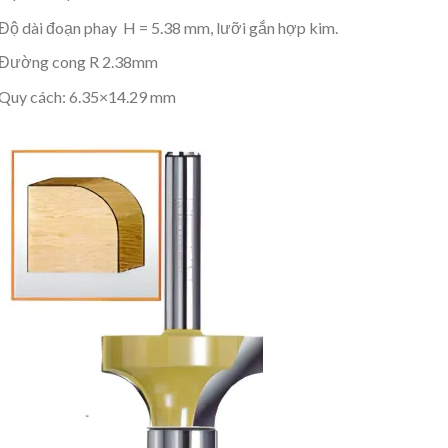
Độ dài đoạn phay H = 5.38 mm, lưỡi gắn hợp kim.
Đường cong R 2.38mm
Quy cách: 6.35×14.29 mm