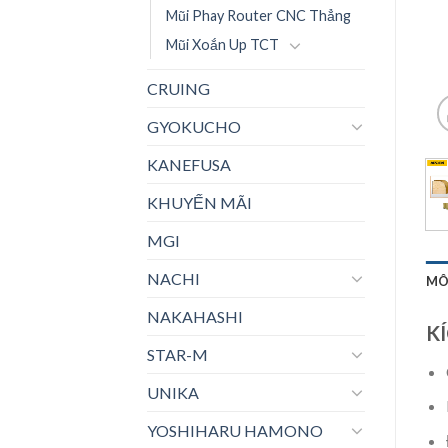
Mũi Phay Router CNC Thẳng
Mũi Xoắn Up TCT
CRUING
GYOKUCHO
KANEFUSA
KHUYẾN MÃI
MGI
NACHI
MÔ
NAKAHASHI
K
STAR-M
UNIKA
YOSHIHARU HAMONO