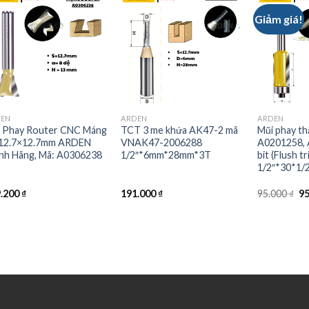
Giảm giá!
DEN
ARDEN
ARDEN
 Phay Router CNC Máng
TCT 3 me khứa AK47-2 mã
Mũi phay th
 12.7×12.7mm ARDEN
VNAK47-2006288
A0201258, 
nh Hãng, Mã: A0306238
1/2″*6mm*28mm*3T
bit (Flush tr
1/2″*30*1/2
Or
9.200
₫
191.000
₫
95.000
₫
9
pr
wa
95