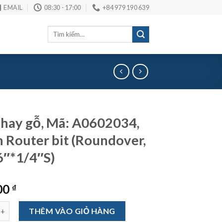
EMAIL
08:30 - 17:00
+84 979 190 639
Tìm
kiếm:
hay gỗ, Mã: A0602034,
 Router bit (Roundover,
″*1/4″S)
00
₫
ỗ, Mã: A0602034, Arden Router bit (Roundover, R3/16"*1/4"S) số l
THÊM VÀO GIỎ HÀNG