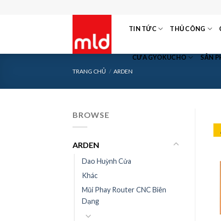
Skip
to
TIN TỨC
THỦ CÔNG
content
CƯA GYOKUCHO
SẢN 
TRANG CHỦ
/
ARDEN
BROWSE
ARDEN
Dao Huỳnh Cửa
Khác
Mũi Phay Router CNC Biên
Dạng