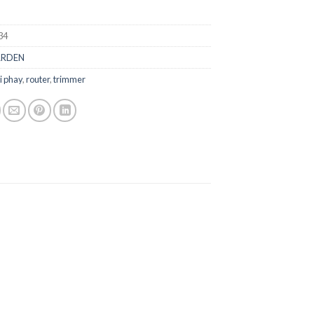
34
ARDEN
i phay
,
router
,
trimmer