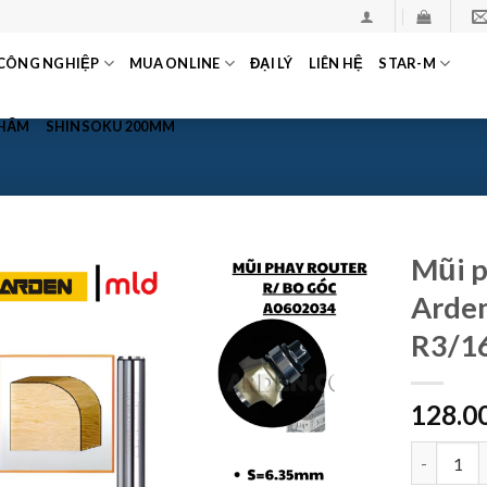
CÔNG NGHIỆP
MUA ONLINE
ĐẠI LÝ
LIÊN HỆ
STAR-M
PHẨM
SHINSOKU 200MM
Mũi p
Arden
R3/16
128.0
Mũi phay g