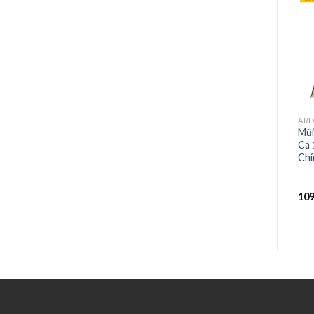
ARDEN
ARDEN
AR
Mũi Phay Router CNC
MŨI PHAY ROUTER CNC
Mũi
Thẳng 12.7x4x12mm
THẲNG BA CÁNH CÓ
Cá
ARDEN Chính Hãng, Mã:
RÃNH 12.7x6x24x3T
Chí
A0107348
96.600
₫
172.000
₫
10