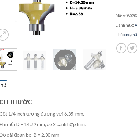
Mã:
A06020
Danh mục:
Thẻ:
cnc
,
mũ
 TẢ
ÍCH THƯỚC
Cốt 1/4 inch tương đương với 6.35 mm.
Phi mũi D = 14.29 mm, có 2 cánh hợp kim.
Độ dài đoạn bo B = 2.38 mm