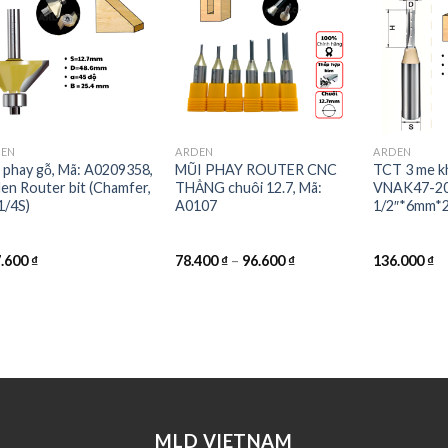
DEN
ARDEN
ARDEN
 phay gỗ, Mã: A0209358,
MŨI PHAY ROUTER CNC
TCT 3 me k
en Router bit (Chamfer,
THẲNG chuôi 12.7, Mã:
VNAK47-2
1/4S)
A0107
1/2″*6mm*
7.600
₫
78.400
₫
–
96.600
₫
136.000
₫
MLD VIETNAM