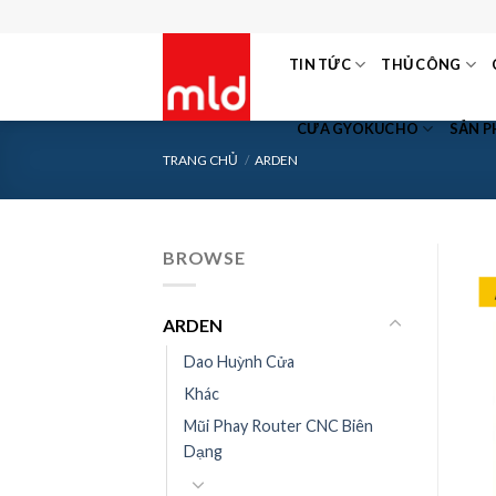
Skip
to
TIN TỨC
THỦ CÔNG
content
CƯA GYOKUCHO
SẢN 
TRANG CHỦ
/
ARDEN
BROWSE
ARDEN
Dao Huỳnh Cửa
Khác
Mũi Phay Router CNC Biên
Dạng