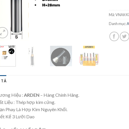
Mã:
VNAK47
Danh mục:
 TẢ
ương Hiệu :
ARDEN
– Hàng Chính Hãng.
t Liệu : Thép hợp kim cứng.
ạn Phay Là Hợp Kim Nguyên Khối.
ết Kế 3 Lưỡi Dao