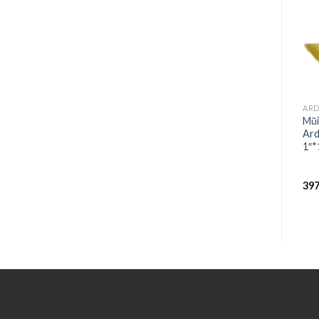
ARDEN
ARDEN
AR
TCT 3 me khứa AK47-2 mã
Mũi Phay Router CNC
Mũi
VNAK47-2008228
Thẳng 12.7x30x15mm
Ard
1/2″*8mm*22mm*3T
ARDEN – 3 Lưỡi Hợp Kim,
1″*
Phay Mịn, Dùng Cho CNC &
Gỗ MDF A0117408
258.000
₫
387.800
₫
39