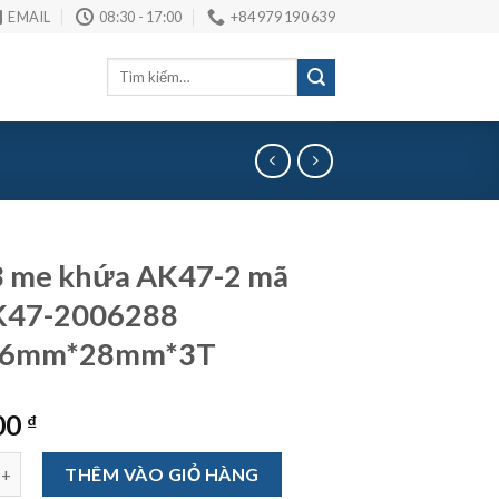
EMAIL
08:30 - 17:00
+84 979 190 639
Tìm
kiếm:
3 me khứa AK47-2 mã
47-2006288
*6mm*28mm*3T
00
₫
khứa AK47-2 mã VNAK47-2006288 1/2"*6mm*28mm*3T số lượng
THÊM VÀO GIỎ HÀNG