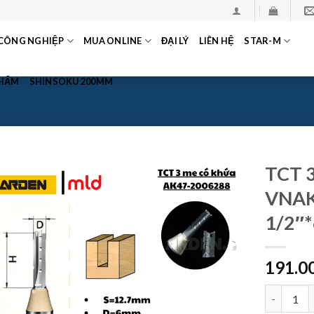
CÔNG NGHIỆP
MUA ONLINE
ĐẠI LÝ
LIÊN HỆ
STAR-M
PHẨM
SHINSOKU 200MM
TCT 
VNAK
1/2″
191.0
TCT 3 me 