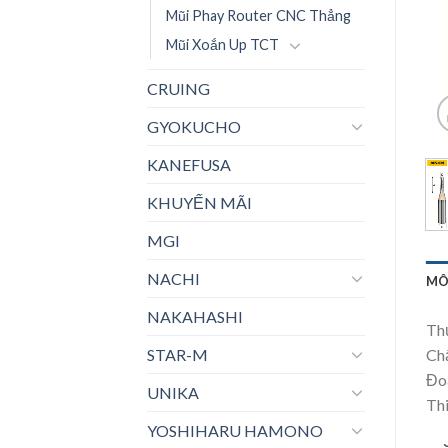
Mũi Phay Router CNC Thẳng
Mũi Xoắn Up TCT
CRUING
GYOKUCHO
KANEFUSA
KHUYẾN MÃI
MGI
NACHI
MÔ
NAKAHASHI
Th
STAR-M
Chấ
Đo
UNIKA
Thi
YOSHIHARU HAMONO