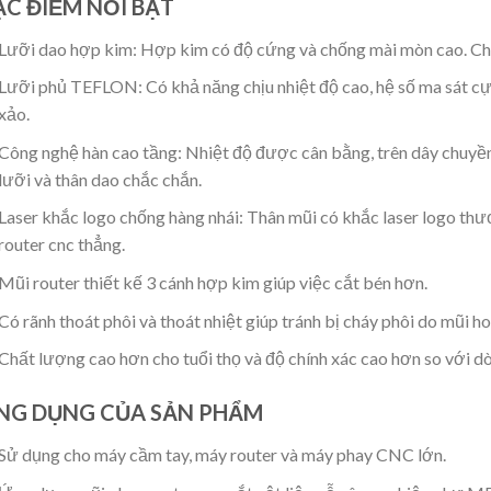
ẶC ĐIỂM NỔI BẬT
Lưỡi dao hợp kim: Hợp kim có độ cứng và chống mài mòn cao. Chịu
Lưỡi phủ TEFLON: Có khả năng chịu nhiệt độ cao, hệ số ma sát cực
xảo.
Công nghệ hàn cao tầng: Nhiệt độ được cân bằng, trên dây chuyề
lưỡi và thân dao chắc chắn.
Laser khắc logo chống hàng nhái: Thân mũi có khắc laser logo thư
router cnc thẳng.
Mũi router thiết kế 3 cánh hợp kim giúp việc cắt bén hơn.
Có rãnh thoát phôi và thoát nhiệt giúp tránh bị cháy phôi do mũi h
Chất lượng cao hơn cho tuổi thọ và độ chính xác cao hơn so với 
NG DỤNG CỦA SẢN PHẨM
Sử dụng cho máy cầm tay, máy router và máy phay CNC lớn.