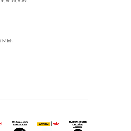
DF, nhựa, mica,…
í Minh