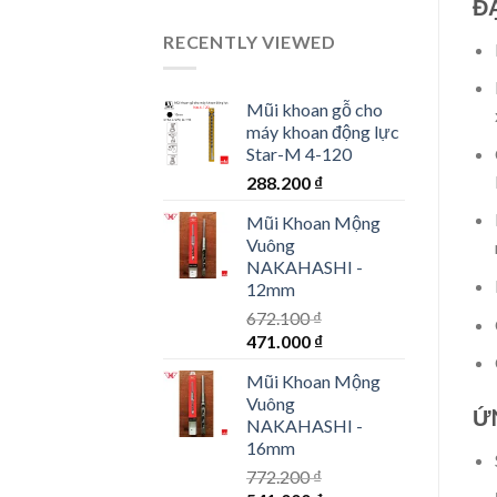
Đ
RECENTLY VIEWED
Mũi khoan gỗ cho
máy khoan động lực
Star-M 4-120
288.200
₫
Mũi Khoan Mộng
Vuông
NAKAHASHI -
12mm
672.100
₫
Original
Current
471.000
₫
price
price
Mũi Khoan Mộng
was:
is:
Vuông
672.100 ₫.
471.000 ₫.
Ứ
NAKAHASHI -
16mm
772.200
₫