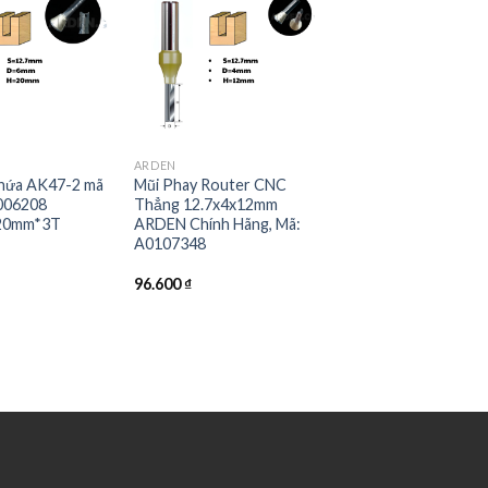
ARDEN
hứa AK47-2 mã
Mũi Phay Router CNC
006208
Thẳng 12.7x4x12mm
20mm*3T
ARDEN Chính Hãng, Mã:
A0107348
96.600
₫