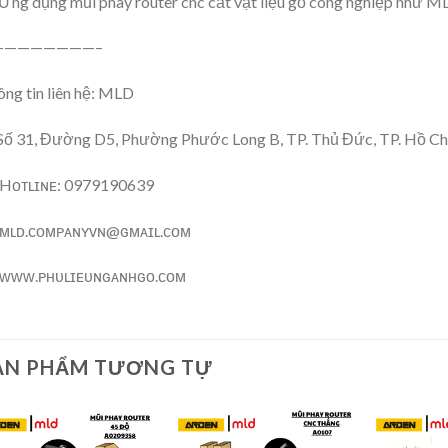
Ứng dụng mũi phay router cnc cắt vật liệu gỗ công nghiệp như M
————————–
ng tin liên hệ: MLD
Số 31, Đường D5, Phường Phước Long B, TP. Thủ Đức, TP. Hồ Ch
Hᴏᴛʟɪɴᴇ: 0979190639
ᴍʟᴅ.ᴄᴏᴍᴘᴀɴʏᴠɴ@ɢᴍᴀɪʟ.ᴄᴏᴍ
ᴡᴡᴡ.ᴘʜᴜʟɪᴇᴜɴɢᴀɴʜɢᴏ.ᴄᴏᴍ
ẢN PHẨM TƯƠNG TỰ