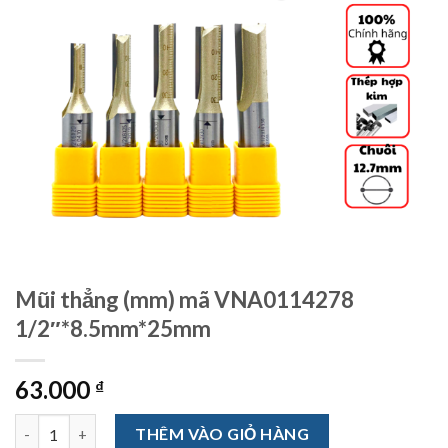
Mũi thẳng (mm) mã VNA0114278
1/2″*8.5mm*25mm
63.000
₫
Mũi thẳng (mm) mã VNA0114278 1/2"*8.5mm*25mm số lượng
THÊM VÀO GIỎ HÀNG