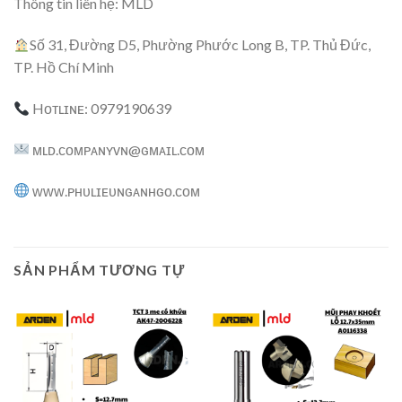
Thông tin liên hệ: MLD
Số 31, Đường D5, Phường Phước Long B, TP. Thủ Đức,
TP. Hồ Chí Minh
Hᴏᴛʟɪɴᴇ: 0979190639
ᴍʟᴅ.ᴄᴏᴍᴘᴀɴʏᴠɴ@ɢᴍᴀɪʟ.ᴄᴏᴍ
ᴡᴡᴡ.ᴘʜᴜʟɪᴇᴜɴɢᴀɴʜɢᴏ.ᴄᴏᴍ
SẢN PHẨM TƯƠNG TỰ