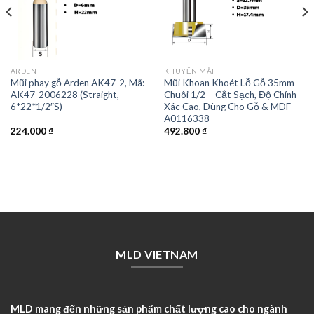
ARDEN
KHUYẾN MÃI
Mũi phay gỗ Arden AK47-2, Mã:
Mũi Khoan Khoét Lỗ Gỗ 35mm
AK47-2006228 (Straight,
Chuôi 1/2 – Cắt Sạch, Độ Chính
6*22*1/2″S)
Xác Cao, Dùng Cho Gỗ & MDF
A0116338
224.000
₫
492.800
₫
MLD VIETNAM
MLD mang đến những sản phẩm chất lượng cao cho ngành