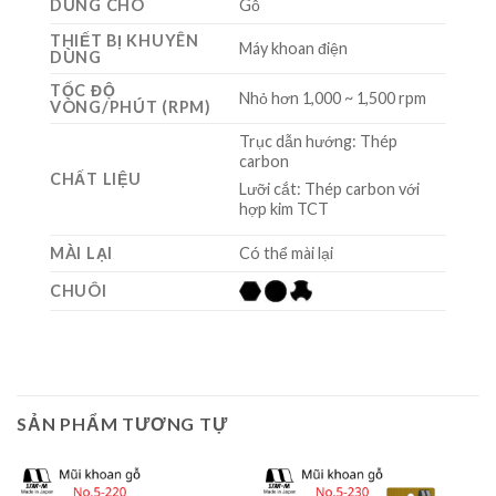
DÙNG CHO
Gỗ
THIẾT BỊ KHUYÊN
Máy khoan điện
DÙNG
TỐC ĐỘ
Nhỏ hơn 1,000 ~ 1,500 rpm
VÒNG/PHÚT (RPM)
Trục dẫn hướng: Thép
carbon
CHẤT LIỆU
Lưỡi cắt: Thép carbon với
hợp kim TCT
MÀI LẠI
Có thể mài lại
CHUÔI
SẢN PHẨM TƯƠNG TỰ