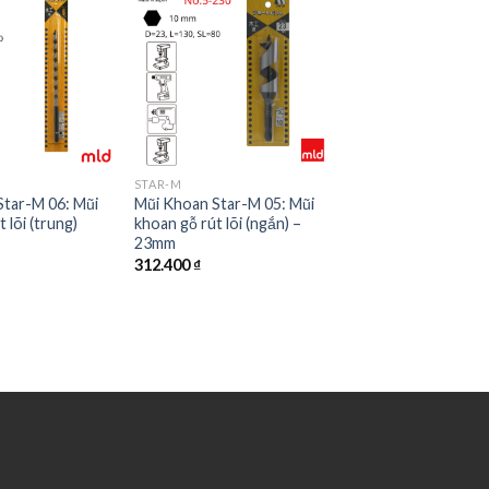
STAR-M
Star-M 06: Mũi
Mũi Khoan Star-M 05: Mũi
 lõi (trung)
khoan gỗ rút lõi (ngắn) –
23mm
312.400
₫