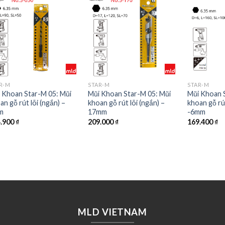
R-M
STAR-M
STAR-M
 Khoan Star-M 05: Mũi
Mũi Khoan Star-M 05: Mũi
Mũi Khoan 
an gỗ rút lõi (ngắn) –
khoan gỗ rút lõi (ngắn) –
khoan gỗ rút
m
17mm
-6mm
4.900
₫
209.000
₫
169.400
₫
MLD VIETNAM