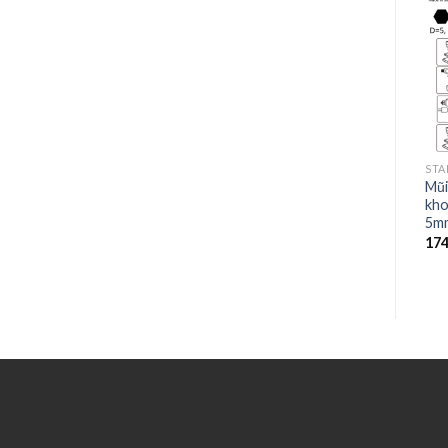
STAR-M
STAR-M
STA
Mũi Khoan Star-M 05: Mũi
Mũi Khoan Star-M 05: Mũi
Mũi
khoan gỗ rút lõi (ngắn) –
khoan gỗ rút lõi (ngắn) –
kho
7mm
25mm
5m
138.600
₫
312.400
₫
17