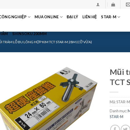
CÔNG NGHIỆP
MUA ONLINE
ĐẠI LÝ
LIÊN HỆ
STAR-M
PHẨM
SHINSOKU 200MM
I TRÁM LỖ BU LÔNG HỢP KIM TCT STAR-M 28M (CỠ VỪA)
Mũi t
TCT 
Mã:
STAR-M
Danh mục:
M
STAR-M