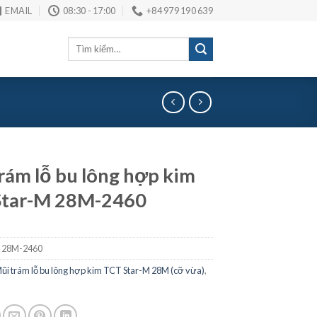
EMAIL
08:30 - 17:00
+84 979 190 639
Tìm
kiếm:
rám lỗ bu lông hợp kim
Star-M 28M-2460
 28M-2460
ũi trám lỗ bu lông hợp kim TCT Star-M 28M (cỡ vừa)
,