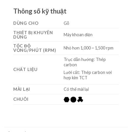
Thông số kỹ thuật
DÙNG CHO
Gỗ
THIẾT BỊ KHUYÊN
Máy khoan điện
DÙNG
TỐC ĐỘ
Nhỏ hơn 1,000 ~ 1,500 rpm
VÒNG/PHÚT (RPM)
Trục dẫn hướng: Thép
carbon
CHẤT LIỆU
Lưỡi cắt: Thép carbon với
hợp kim TCT
MÀI LẠI
Có thể mài lại
CHUÔI