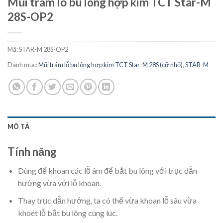
Mũi trám lỗ bu lông hợp kim TCT Star-M
28S-OP2
Mã:
STAR-M 28S-OP2
Danh mục:
Mũi trám lỗ bu lông hợp kim TCT Star-M 28S (cỡ nhỏ)
,
STAR-M
MÔ TẢ
Tính năng
Dùng để khoan các lỗ âm để bắt bu lông với trục dẫn
hướng vừa với lỗ khoan.
Thay trục dẫn hướng, ta có thể vừa khoan lỗ sâu vừa
khoét lỗ bắt bu lông cùng lúc.