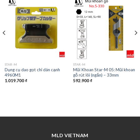
STAR-M
STAR-M
Dụng cụ dao gọt chỉ dán cạnh
Mũi Khoan Star-M 05: Mũi khoan
4960M1
gỗ rút lõi (ngắn) – 33mm
1.019.700
₫
592.900
₫
MLD VIETNAM