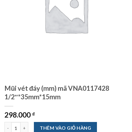
Mũi vét đáy (mm) mã VNA0117428
1/2″*35mm*15mm
298.000
₫
Mũi vét đáy (mm) mã VNA0117428 1/2"*35mm*15mm số lượng
THÊM VÀO GIỎ HÀNG