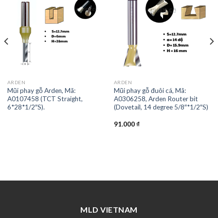
ARDEN
ARDEN
Mũi phay gỗ Arden, Mã:
Mũi phay gỗ đuôi cá, Mã:
A0107458 (TCT Straight,
A0306258, Arden Router bit
6*28*1/2″S).
(Dovetail, 14 degree 5/8″*1/2″S)
91.000
₫
MLD VIETNAM