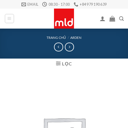
Skip
EMAIL
08:30 - 17:00
+84 979 190 639
to
content
TRANG CHỦ
/
ARDEN
LỌC