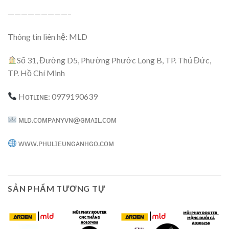
—————————–
Thông tin liên hệ: MLD
Số 31, Đường D5, Phường Phước Long B, TP. Thủ Đức,
TP. Hồ Chí Minh
Hᴏᴛʟɪɴᴇ: 0979190639
ᴍʟᴅ.ᴄᴏᴍᴘᴀɴʏᴠɴ@ɢᴍᴀɪʟ.ᴄᴏᴍ
ᴡᴡᴡ.ᴘʜᴜʟɪᴇᴜɴɢᴀɴʜɢᴏ.ᴄᴏᴍ
SẢN PHẨM TƯƠNG TỰ