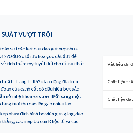
U SUẤT VƯỢT TRỘI
toàn với các kết cấu dao gọt nẹp nhựa
4970 được tối ưu hóa góc cắt đứt để
 vệ tính thẩm mỹ tuyệt đối cho đồ nội thất
Vật liệu chỉ đ
h hoạt:
Trang bị lưỡi dao dạng đĩa tròn
Chất liệu th
 đoạn của cạnh cắt có dấu hiệu bớt sắc
 cần nới nhẹ khóa và
xoay lưỡi sang một
Chất liệu da
 tăng tuổi thọ dao lên gấp nhiều lần.
kẹp nhựa định hình bo viền gọn gàng, dao
i thẳng, các mép bo cua R hộc tủ và các