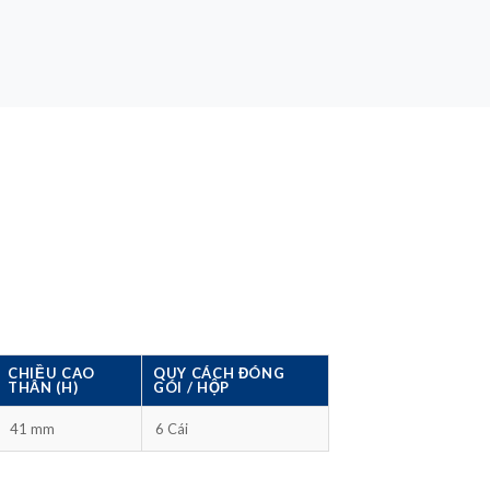
CHIỀU CAO
QUY CÁCH ĐÓNG
THÂN (H)
GÓI / HỘP
41 mm
6 Cái