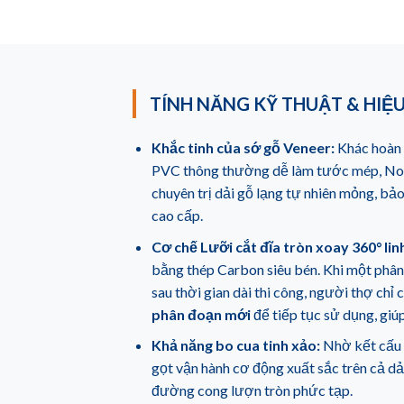
TÍNH NĂNG KỸ THUẬT & HIỆ
Khắc tinh của sớ gỗ Veneer:
Khác hoàn 
PVC thông thường dễ làm tước mép, No.
chuyên trị dải gỗ lạng tự nhiên mỏng, bảo
cao cấp.
Cơ chế Lưỡi cắt đĩa tròn xoay 360° lin
bằng thép Carbon siêu bén. Khi một phân
sau thời gian dài thi công, người thợ chỉ
phân đoạn mới
để tiếp tục sử dụng, giúp
Khả năng bo cua tinh xảo:
Nhờ kết cấu 
gọt vận hành cơ động xuất sắc trên cả dả
đường cong lượn tròn phức tạp.