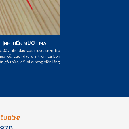
 TỊNH TIẾN MƯỢT MÀ
c đẩy nhẹ dao gọt trượt trơn tru
mép gỗ. Lưỡi dao đĩa tròn Carbon
n gỗ thừa, để lại đường viền láng
ÊU BÉN?
970