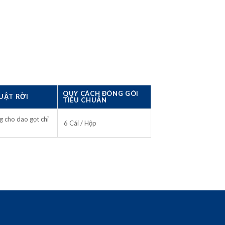
QUY CÁCH ĐÓNG GÓI
UẬT RỜI
TIÊU CHUẨN
g cho dao gọt chỉ
6 Cái / Hộp