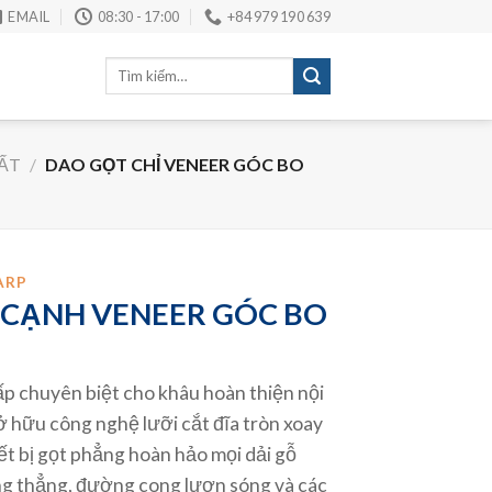
EMAIL
08:30 - 17:00
+84 979 190 639
Tìm
kiếm:
ẤT
/
DAO GỌT CHỈ VENEER GÓC BO
ARP
 CẠNH VENEER GÓC BO
p chuyên biệt cho khâu hoàn thiện nội
ở hữu công nghệ lưỡi cắt đĩa tròn xoay
iết bị gọt phẳng hoàn hảo mọi dải gỗ
ng thẳng, đường cong lượn sóng và các