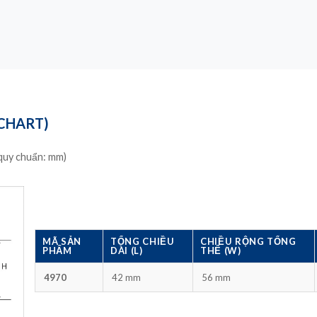
 CHART)
 quy chuẩn: mm)
MÃ SẢN
TỔNG CHIỀU
CHIỀU RỘNG TỔNG
PHẨM
DÀI (L)
THỂ (W)
4970
42 mm
56 mm