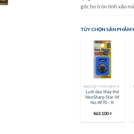
góc bo tròn tinh xảo m
TÙY CHỌN SẢN PHẨM
DAO GỌT CHỈ CẠNH STAR-M
Lưỡi dao thay thế
NeoSharp Star-M
No.4970 – K
463.100
₫