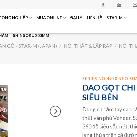
CÔNG NGHIỆP
MUA ONLINE
ĐẠI LÝ
LIÊN HỆ
STAR-M
PHẨM
SHINSOKU 200MM
N GỖ – STAR-M (JAPAN)
/
NỘI THẤT & LẮP RÁP
/
NỘI TH
SERIES NO.4970 NEO SH
DAO GỌT CHI
SIÊU BÉN
Dụng cụ cầm tay cao cấ
thất ván phủ Veneer. S
360 độ siêu sắc nét, th
lạng thừa trên cả đườ