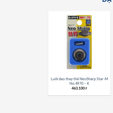
Lưỡi dao thay thế NeoSharp Star-M
No.4970 – K
463.100
₫