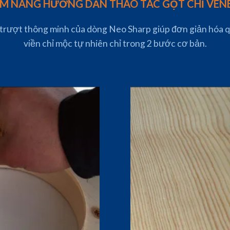
M NANG HƯỚNG DẪN THAO TÁC GỌT CHỈ VEN
 trượt thông minh của dòng Neo Sharp giúp đơn giản hóa q
viền chỉ mộc tự nhiên chỉ trong 2 bước cơ bản.