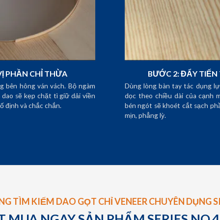
VỊ PHẦN CHỈ THỪA
BƯỚC 2: ĐẨY TIẾN
g bên hông ván vách. Bộ ngàm
Dùng lòng bàn tay tác dụng lự
dao sẽ kẹp chặt tì giữ dải viền
dọc theo chiều dài của cạnh 
ố định và chắc chắn.
bén ngót sẽ khoét cắt sạch phầ
mịn, phẳng lỳ.
NG TÌM KIẾM DAO GỌT CHỈ VENEER CHUYÊN DỤNG SI
T MUA NGAY SẢN PHẨM SERIES NO.4