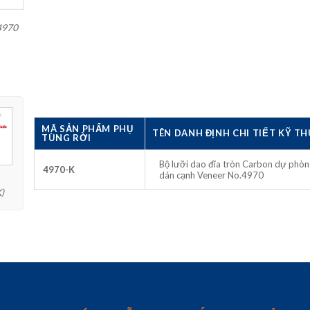
.4970
MÃ SẢN PHẨM PHỤ
TÊN DANH ĐỊNH CHI TIẾT KỸ TH
TÙNG RỜI
Bộ lưỡi dao đĩa tròn Carbon dự phòn
4970-K
dán cạnh Veneer No.4970
)