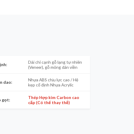
Dải chỉ cạnh gỗ lạng tự nhiên
ịnh:
(Veneer), gỗ mỏng dán viền
Nhựa ABS chịu lực cao / Hệ
ân dao:
kẹp cố định Nhựa Acrylic
Thép Hợp kim Carbon cao
o gọt:
cấp (Có thể thay thế)