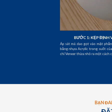
BƯỚC 1: KẸP ĐỊNH 
Áp sát má dao gọt vào mặt phẳn
bằng nhựa Acrylic trong suốt của 
chỉ Veneer thừa nhô ra một cách c
BẠN ĐA
ĐẶ