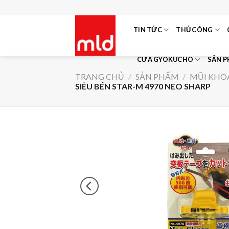
Skip
to
TIN TỨC
THỦ CÔNG
content
CƯA GYOKUCHO
SẢN 
TRANG CHỦ
/
SẢN PHẨM
/
MŨI KHOA
SIÊU BÉN STAR-M 4970 NEO SHARP