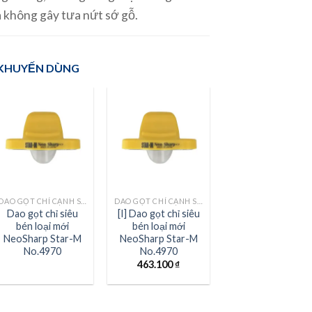
à không gây tưa nứt sớ gỗ.
 KHUYẾN DÙNG
DAO GỌT CHỈ CẠNH STAR-M
DAO GỌT CHỈ CẠNH STAR-M
Dao gọt chỉ siêu
[I] Dao gọt chỉ siêu
bén loại mới
bén loại mới
NeoSharp Star-M
NeoSharp Star-M
No.4970
No.4970
463.100
₫