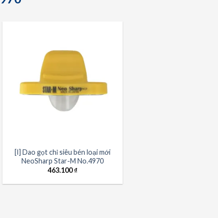
[I] Dao gọt chỉ siêu bén loại mới
NeoSharp Star-M No.4970
463.100
₫