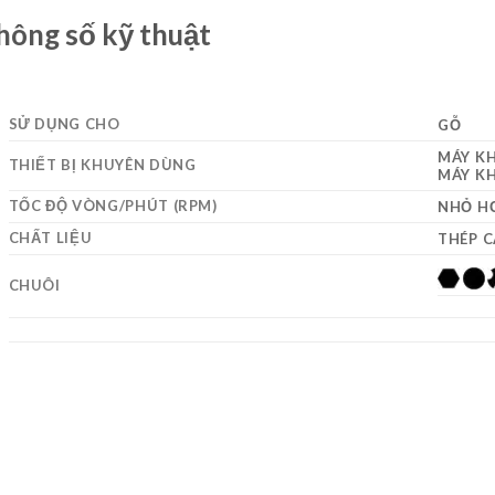
hông số kỹ thuật
SỬ DỤNG CHO
GỖ
MÁY K
THIẾT BỊ KHUYÊN DÙNG
MÁY KH
TỐC ĐỘ VÒNG/PHÚT (RPM)
NHỎ HƠ
CHẤT LIỆU
THÉP 
CHUÔI