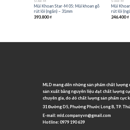
STAR-M
STAR-M
5: Mũi khoan gỗ
Mũi Khoan Star-M 05: Mũi khoan gỗ
Mũi Khoan
rút lõi (ngắn) – 31mm
rút lõi (n
393.800
₫
246.400
₫
MLD mang đến những sản phẩm chất lượng ca
sản xuất bằng nguyên liệu đạt chất lượng cự
chuyên gia, do đó chất lượng sản phẩm cực k
31 Đường D5, Phường Phước Long B, TP. Thủ
E-mail:
mld.companyvn@gmail.com
Hotline:
0979 190 639