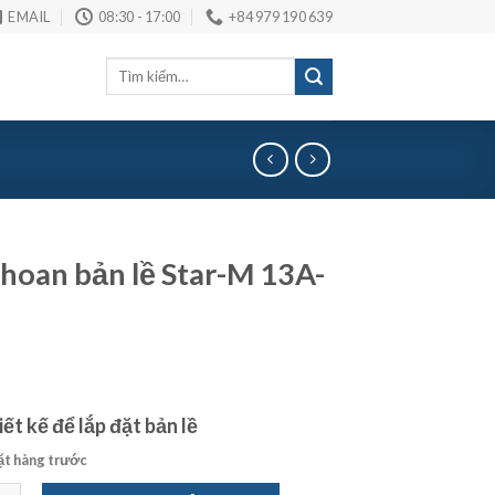
EMAIL
08:30 - 17:00
+84 979 190 639
Tìm
kiếm:
hoan bản lề Star-M 13A-
ết kế để lắp đặt bản lề
ặt hàng trước
 bản lề Star-M 13A-300 số lượng