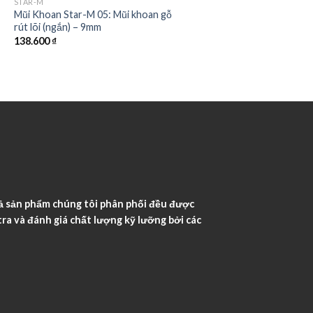
STAR-M
Mũi Khoan Star-M 05: Mũi khoan gỗ
rút lõi (ngắn) – 9mm
138.600
₫
ả sản phẩm chúng tôi phân phối đều được
ra và đánh giá chất lượng kỹ lưỡng bởi các