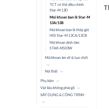
TCT có thể điều chỉnh
T
Star-M 13D
Mũi khoan bản lề Star-M
13A/13B
Mũi khoan bản lề thép gió
HSS Star-M 13CA/13CB
Mũi khoan định tâm
STAR-M503W
Mũi khoan âm vít & tạo chốt
Nội thất
Phụ kiện
Vật liệu không phải gỗ
XÂY DỰNG & CÔNG TRÌNH