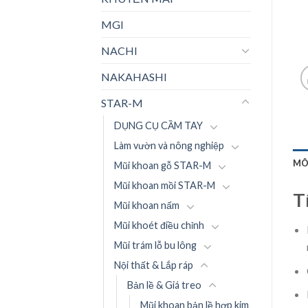
MGI
NACHI
NAKAHASHI
STAR-M
DỤNG CỤ CẦM TAY
Làm vườn và nông nghiệp
MÔ
Mũi khoan gỗ STAR-M
Mũi khoan mồi STAR-M
T
Mũi khoan nấm
Mũi khoét điều chỉnh
Mũi trám lỗ bu lông
Nội thất & Lắp ráp
Bản lề & Giá treo
Mũi khoan bản lề hợp kim