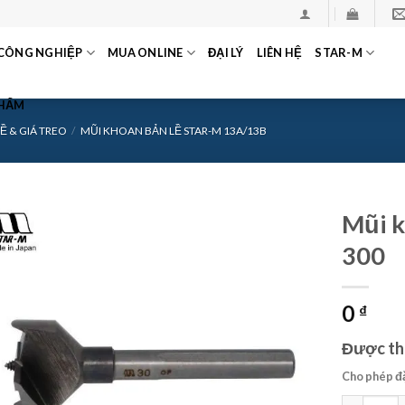
CÔNG NGHIỆP
MUA ONLINE
ĐẠI LÝ
LIÊN HỆ
STAR-M
PHẨM
Ề & GIÁ TREO
/
MŨI KHOAN BẢN LỀ STAR-M 13A/13B
Mũi k
300
0
₫
Được thi
Cho phép đ
Mũi khoan