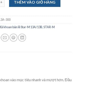
THÊM VÀO GIỎ HÀNG
3A-300
ũi khoan bản lề Star-M 13A/13B
,
STAR-M
p khoan vào mục tiêu nhanh và mượt hơn. Đầu