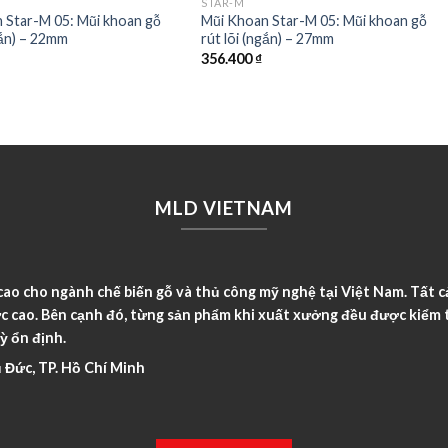
STAR-M
 Star-M 05: Mũi khoan gỗ
Mũi Khoan Star-M 05: Mũi khoan gỗ
gắn) – 22mm
rút lõi (ngắn) – 27mm
356.400
₫
MLD VIETNAM
o cho ngành chế biến gỗ và thủ công mỹ nghệ tại Việt Nam. Tất c
c cao. Bên cạnh đó, từng sản phẩm khi xuất xưởng đều được kiểm t
ỳ ổn định.
 Đức, TP. Hồ Chí Minh