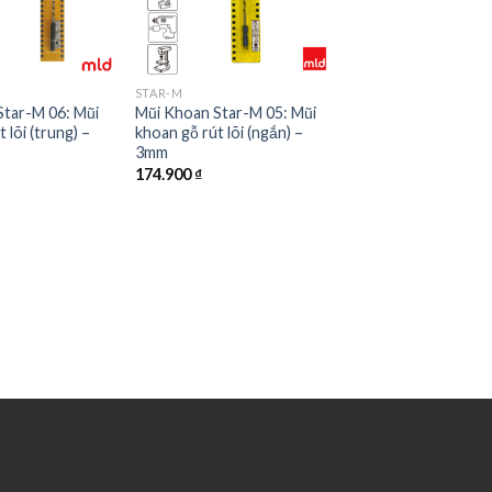
STAR-M
Star-M 06: Mũi
Mũi Khoan Star-M 05: Mũi
 lõi (trung) –
khoan gỗ rút lõi (ngắn) –
3mm
174.900
₫