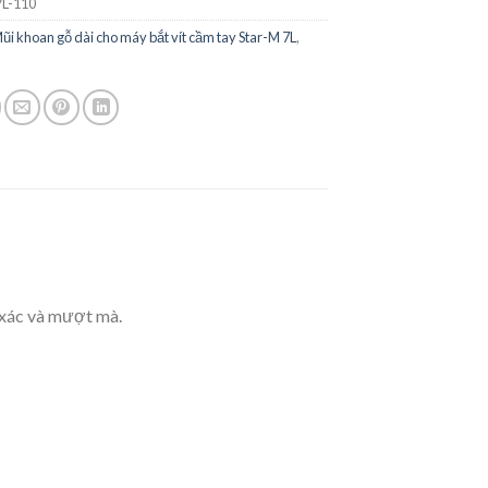
L-110
ũi khoan gỗ dài cho máy bắt vít cầm tay Star-M 7L
,
h xác và mượt mà.