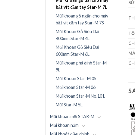
Mũi khoan gỗ dài cho máy
SỬ
bắt vít cầm tay Star-M 7L
Mũi khoan gỗ ngắn cho máy
TH
bắt vít cầm tay Star-M 7S
Mũi Khoan Gỗ Siêu Dài
TỐ
400mm Star-M 4L
CH
Mũi Khoan Gỗ Siêu Dài
MÀ
600mm Star-M 6L
Mũi khoan phá đinh Star-M
CH
9L
Mũi Khoan Star-M 05
Mũi khoan Star-M 06
S
Mũi khoan Star-M No.101
Mũi Star-M 5L
Mũi khoan mồi STAR-M
Mũi khoan nấm
Mũi khoét điều chỉnh