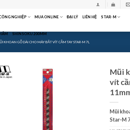
CÔNG NGHIỆP
MUA ONLINE
ĐẠI LÝ
LIÊN HỆ
STAR-M
PHẨM
SHINSOKU 200MM
ŨI KHOAN GỖ DÀI CHO MÁY BẮT VÍT CẦM TAY STAR-M 7L
Mũi k
vít c
11m
Mũi khoa
Star-M 