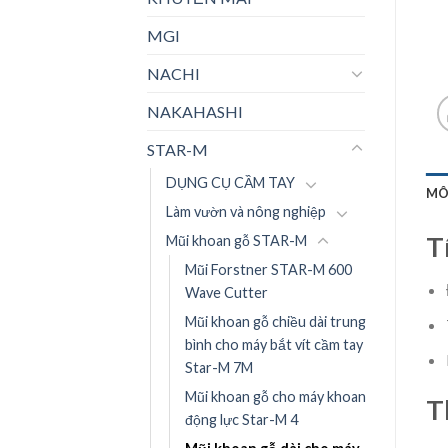
MGI
NACHI
NAKAHASHI
STAR-M
DỤNG CỤ CẦM TAY
MÔ
Làm vườn và nông nghiệp
T
Mũi khoan gỗ STAR-M
Mũi Forstner STAR-M 600
Wave Cutter
Mũi khoan gỗ chiều dài trung
bình cho máy bắt vít cầm tay
Star-M 7M
Mũi khoan gỗ cho máy khoan
T
động lực Star-M 4