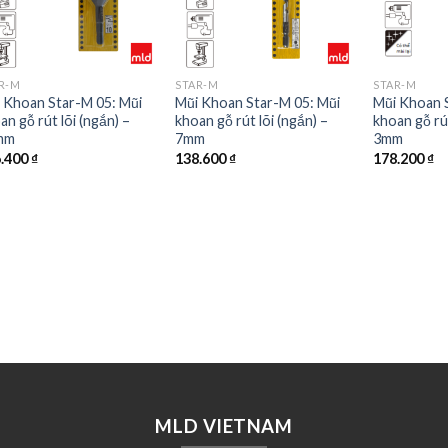
R-M
STAR-M
STAR-M
 Khoan Star-M 05: Mũi
Mũi Khoan Star-M 05: Mũi
Mũi Khoan 
an gỗ rút lõi (ngắn) –
khoan gỗ rút lõi (ngắn) –
khoan gỗ rút
mm
7mm
3mm
6.400
₫
138.600
₫
178.200
₫
MLD VIETNAM