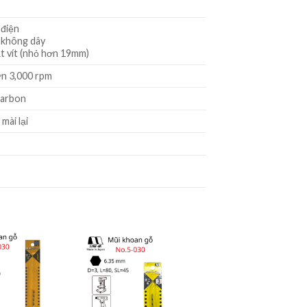
điện
không dây
t vít (nhỏ hơn 19mm)
n 3,000 rpm
carbon
mài lại