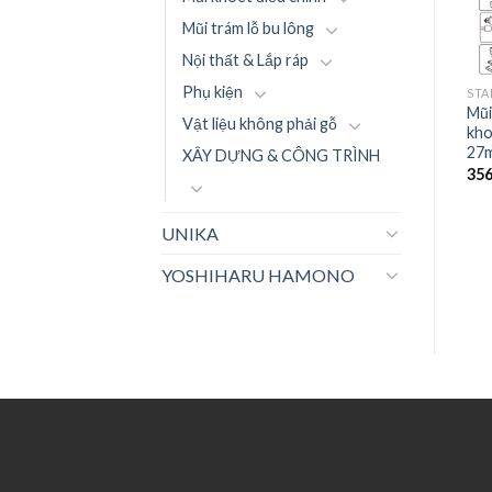
Mũi trám lỗ bu lông
Nội thất & Lắp ráp
Phụ kiện
STAR-M
STAR-M
STA
Mũi Khoan Star-M 05: Mũi
Mũi Khoan Star-M 05: Mũi
Mũi
Vật liệu không phải gỗ
khoan gỗ rút lõi (ngắn) –
khoan gỗ rút lõi (ngắn) –
kho
31mm
10mm
27
XÂY DỰNG & CÔNG TRÌNH
393.800
₫
138.600
₫
35
UNIKA
YOSHIHARU HAMONO