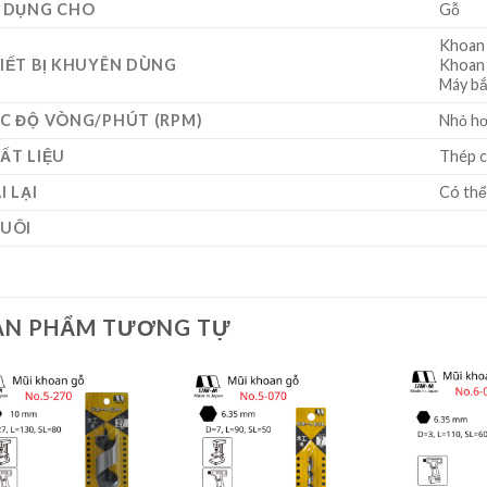
 DỤNG CHO
Gỗ
Khoan 
IẾT BỊ KHUYÊN DÙNG
Khoan 
Máy bắ
C ĐỘ VÒNG/PHÚT (RPM)
Nhỏ hơ
ẤT LIỆU
Thép 
I LẠI
Có thể 
UÔI
ẢN PHẨM TƯƠNG TỰ