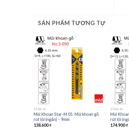
SẢN PHẨM TƯƠNG TỰ
STAR-M
STAR-M
Mũi khoan gỗ
Mũi Khoan Star-M 05: Mũi khoan gỗ
Mũi Khoan
rút lõi (ngắn) – 9mm
rút lõi (n
138.600
₫
174.900
₫