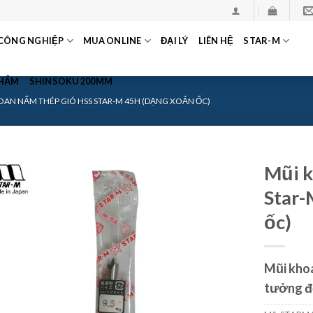
CÔNG NGHIỆP
MUA ONLINE
ĐẠI LÝ
LIÊN HỆ
STAR-M
PHẨM
SHINSOKU 200MM
OAN NẤM THÉP GIÓ HSS STAR-M 45H (DẠNG XOẮN ỐC)
Mũi k
Star-
ốc)
Mũi khoa
tưởng đ