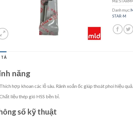
Mã:
STARM4
Danh mục:
M
STAR-M
 TẢ
ính năng
Thích hợp khoan các lỗ sâu. Rãnh xoắn ốc giúp thoát phoi hiệu quả
Chất liệu thép gió HSS bền bỉ.
hông số kỹ thuật