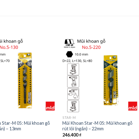
STAR-M
 Star-M 05: Mũi khoan gỗ
Mũi Khoan Star-M 05: Mũi khoan gỗ
gắn) – 13mm
rút lõi (ngắn) – 22mm
246.400
₫