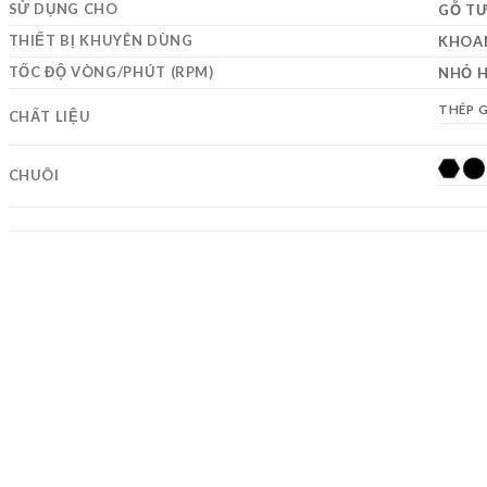
SỬ DỤNG CHO
GỖ TƯ
THIẾT BỊ KHUYÊN DÙNG
KHOA
TỐC ĐỘ VÒNG/PHÚT (RPM)
NHỎ H
THÉP G
CHẤT LIỆU
CHUÔI