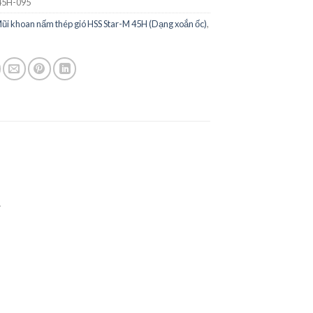
5H-095
ũi khoan nấm thép gió HSS Star-M 45H (Dạng xoắn ốc)
,
.