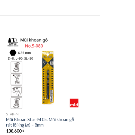
STAR-M
Mũi Khoan Star-M 05: Mũi khoan gỗ
rút lõi (ngắn) – 8mm
138.600
₫