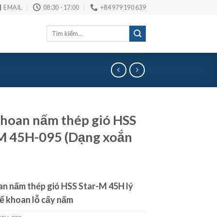
EMAIL
08:30 - 17:00
+84 979 190 639
Tìm
kiếm:
hoan nấm thép gió HSS
M 45H-095 (Dạng xoắn
n nấm thép gió HSS Star-M 45H lý
ể khoan lỗ cấy nấm