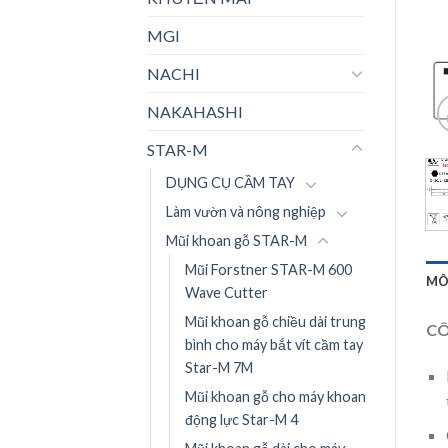
MGI
NACHI
NAKAHASHI
STAR-M
DỤNG CỤ CẦM TAY
Làm vườn và nông nghiệp
Mũi khoan gỗ STAR-M
Mũi Forstner STAR-M 600
MÔ
Wave Cutter
Mũi khoan gỗ chiều dài trung
CÔ
bình cho máy bắt vít cầm tay
Star-M 7M
Mũi khoan gỗ cho máy khoan
động lực Star-M 4