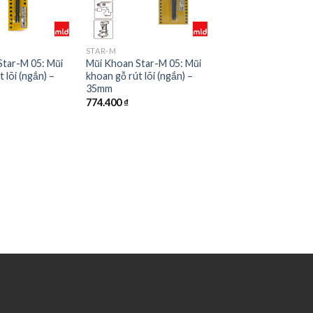
STAR-M
Star-M 05: Mũi
Mũi Khoan Star-M 05: Mũi
 lõi (ngắn) –
khoan gỗ rút lõi (ngắn) –
35mm
774.400
₫