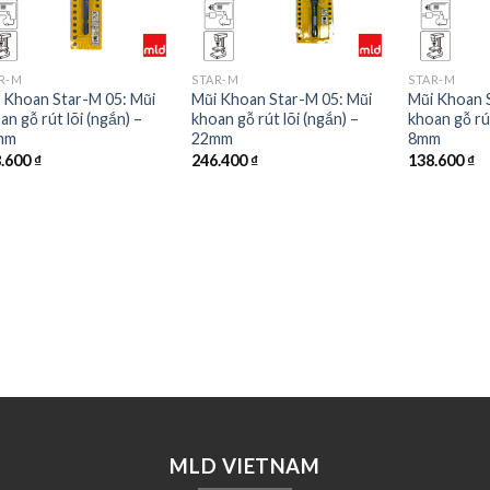
R-M
STAR-M
STAR-M
 Khoan Star-M 05: Mũi
Mũi Khoan Star-M 05: Mũi
Mũi Khoan 
an gỗ rút lõi (ngắn) –
khoan gỗ rút lõi (ngắn) –
khoan gỗ rút
mm
22mm
8mm
8.600
₫
246.400
₫
138.600
₫
MLD VIETNAM