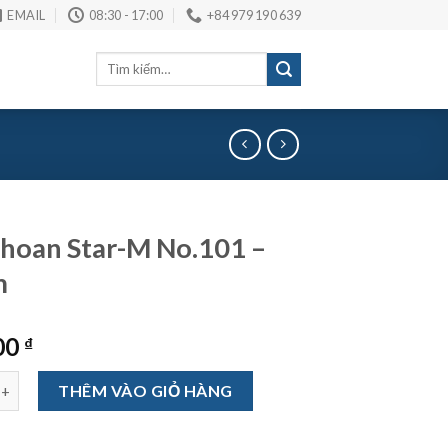
EMAIL
08:30 - 17:00
+84 979 190 639
Tìm
kiếm:
hoan Star-M No.101 –
m
00
₫
 Star-M No.101 - 20mm số lượng
THÊM VÀO GIỎ HÀNG