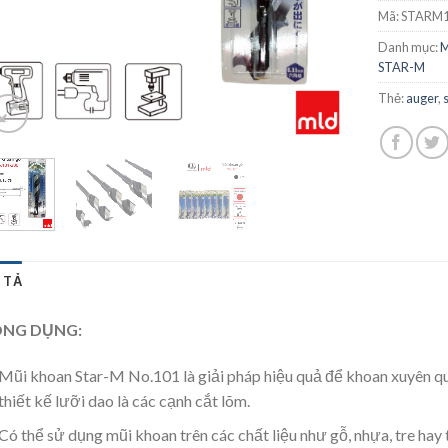
Mã:
STARM1
Danh mục:
M
STAR-M
Thẻ:
auger
,
 TẢ
NG DỤNG:
Mũi khoan Star-M No.101 là giải pháp hiệu quả để khoan xuyên qu
thiết kế lưỡi dao là các cạnh cắt lõm.
Có thể sử dụng mũi khoan trên các chất liệu như gỗ, nhựa, tre hay t