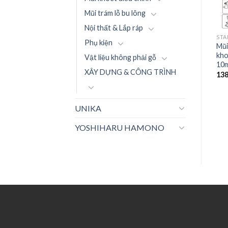
Mũi trám lỗ bu lông
Nội thất & Lắp ráp
STAR-M
STAR-M
STA
Phụ kiện
Mũi Khoan Star-M 06: Mũi
Mũi Khoan Star-M 05: Mũi
Mũi
khoan gỗ rút lõi (trung) –
khoan gỗ rút lõi (ngắn) –
kho
Vật liệu không phải gỗ
3mm
21mm
10
XÂY DỰNG & CÔNG TRÌNH
178.200
₫
246.400
₫
13
UNIKA
YOSHIHARU HAMONO