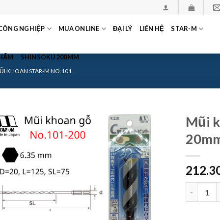
CÔNG NGHIỆP
MUA ONLINE
ĐẠI LÝ
LIÊN HỆ
STAR-M
PHẨM
SHINSOKU 200MM
ŨI KHOAN STAR-M NO.101
Mũi k
20m
212.3
Mũi khoan