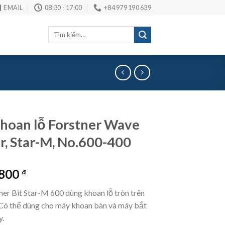
EMAIL
08:30 - 17:00
+84 979 190 639
Tìm
kiếm:
hoan lỗ Forstner Wave
r, Star-M, No.600-400
.800
₫
ner Bit Star-M 600 dùng khoan lỗ tròn trên
. Có thể dùng cho máy khoan bàn và máy bắt
y.