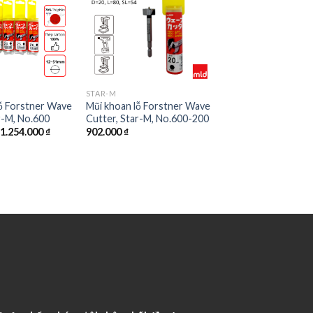
STAR-M
lỗ Forstner Wave
Mũi khoan lỗ Forstner Wave
r-M, No.600
Cutter, Star-M, No.600-200
–
1.254.000
₫
902.000
₫