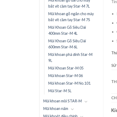
Mũi khoan gỗ dài cho máy
Tín
bắt vít cầm tay Star-M 7L
Mũi khoan gỗ ngắn cho máy
bắt vít cầm tay Star-M 7S
Mũi Khoan Gỗ Siêu Dài
400mm Star-M 4L
Mũi Khoan Gỗ Siêu Dài
600mm Star-M 6L
Thô
Mũi khoan phá đinh Star-M
9L
SỬ
Mũi Khoan Star-M 05
Mũi khoan Star-M 06
TH
Mũi khoan Star-M No.101
Mũi Star-M 5L
CH
Mũi khoan mồi STAR-M
Mũi khoan nấm
Kí
Mũi khoét điều chỉnh