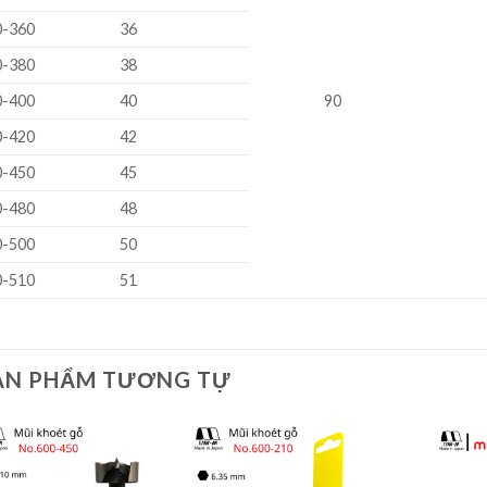
0-360
36
0-380
38
0-400
40
90
0-420
42
0-450
45
0-480
48
0-500
50
0-510
51
ẢN PHẨM TƯƠNG TỰ