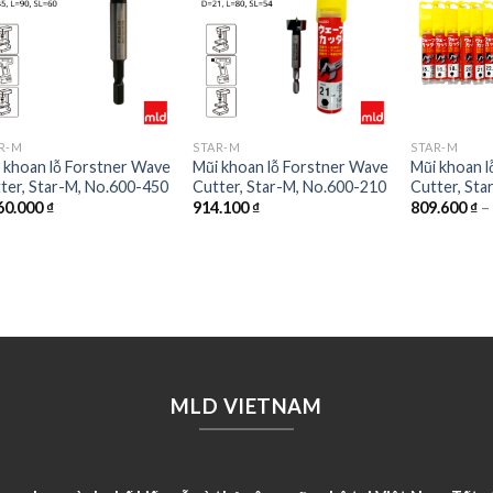
R-M
STAR-M
STAR-M
 khoan lỗ Forstner Wave
Mũi khoan lỗ Forstner Wave
Mũi khoan 
ter, Star-M, No.600-450
Cutter, Star-M, No.600-210
Cutter, Sta
60.000
₫
914.100
₫
809.600
₫
MLD VIETNAM