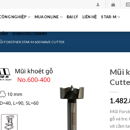
CÔNG NGHIỆP
MUA ONLINE
ĐẠI LÝ
LIÊN HỆ
STAR-M
PHẨM
SHINSOKU 200MM
ŨI FORSTNER STAR-M 600 WAVE CUTTER
Mũi k
Cutte
1.482
Mũi Forst
gỗ và tre
vít cầm ta