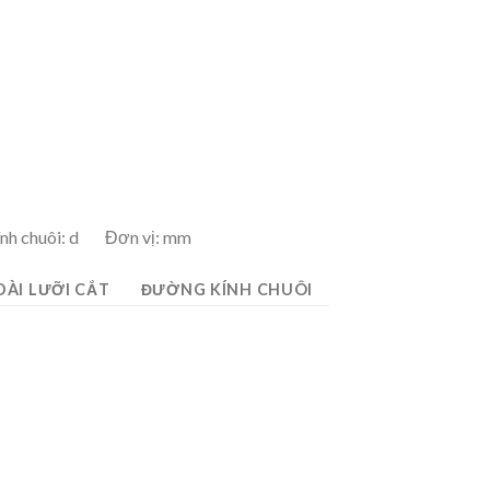
nh chuôi: d Đơn vị: mm
DÀI LƯỠI CẮT
ĐƯỜNG KÍNH CHUÔI