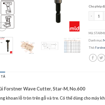
Cho phép đ
Mũi khoan
Mã:
STARM6
Danh mục:
M
Thẻ:
Forstne
 TẢ
i Forstner Wave Cutter, Star-M, No.600
ng khoan lỗ tròn trên gỗ và tre. Có thể dùng cho máy kh