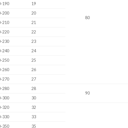
0-190
19
0-200
20
80
0-210
21
0-220
22
0-230
23
0-240
24
0-250
25
0-260
26
0-270
27
0-280
28
90
0-300
30
0-320
32
0-330
33
0-350
35