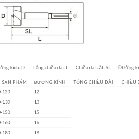
ờng kính: D Tổng chiều dài: L Chiều dài cắt: SL Đường kí
 SẢN PHẨM
ĐƯỜNG KÍNH
TỔNG CHIỀU DÀI
CHIỀU 
0-120
12
0-130
13
0-150
15
0-160
16
0-180
18