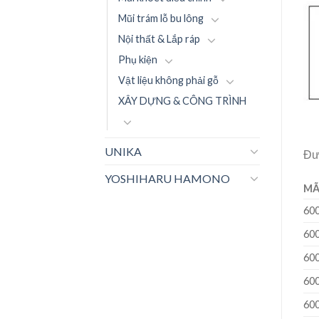
Mũi trám lỗ bu lông
Nội thất & Lắp ráp
Phụ kiện
Vật liệu không phải gỗ
XÂY DỰNG & CÔNG TRÌNH
UNIKA
Đư
YOSHIHARU HAMONO
MÃ
60
60
60
60
60