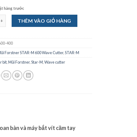
ặt hàng trước
 lỗ Forstner Wave Cutter, Star-M, No.600-400 số lượng
THÊM VÀO GIỎ HÀNG
00-400
ũi Forstner STAR-M 600 Wave Cutter
,
STAR-M
r bit
,
Mũi Forstner
,
Star-M
,
Wave cutter
oan bàn và máy bắt vít cầm tay