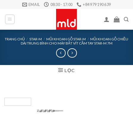
Skip
EMAIL
08:30 - 17:00
+84 979 190 639
to
content
TRANG CHỦ
/
STAR-M
/
MŨI KHOAN GỖ STAR-M
/
MŨI KHOAN GỖ CHIỀU
DÀI TRUNG BÌNH CHO MÁY BẮT VÍT CẦM TAY STAR-M 7M
LỌC