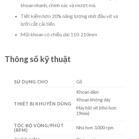
khoan nhanh, chính xác và mượt mà.
Tiết kiệm hơn 20% năng lượng nhờ đầu vít và
lưỡi cắt cải tiến.
Mũi khoan có chiều dài 110-210mm
Thông số kỹ thuật
SỬ DỤNG CHO
Gỗ
Khoan điện
Khoan không dây
THIẾT BỊ KHUYÊN DÙNG
Máy bắt vít (nhỏ hơn
19mm)
TỐC ĐỘ VÒNG/PHÚT
Nhỏ hơn 3,000 rpm
(RPM)