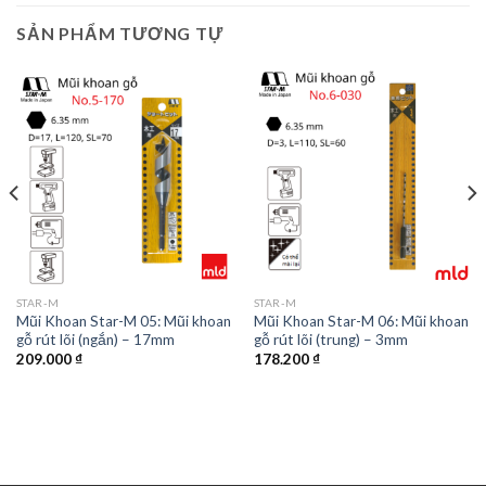
SẢN PHẨM TƯƠNG TỰ
STAR-M
STAR-M
Mũi Khoan Star-M 05: Mũi khoan
Mũi Khoan Star-M 06: Mũi khoan
gỗ rút lõi (ngắn) – 17mm
gỗ rút lõi (trung) – 3mm
209.000
₫
178.200
₫