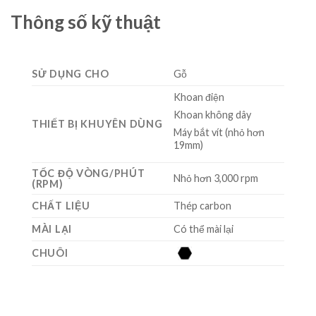
Thông số kỹ thuật
SỬ DỤNG CHO
Gỗ
Khoan điện
Khoan không dây
THIẾT BỊ KHUYÊN DÙNG
Máy bắt vít (nhỏ hơn
19mm)
TỐC ĐỘ VÒNG/PHÚT
Nhỏ hơn 3,000 rpm
(RPM)
CHẤT LIỆU
Thép carbon
MÀI LẠI
Có thể mài lại
CHUÔI