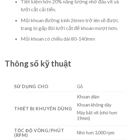
Tiết kiệm hơn 20% năng lượng nhờ đầu vít và
lưỡi cắt cải tiến.
Mũi khoan đường kính 26mm trở lên sẽ được
trang bị gấp đôi lưỡi cắt để khoan mượt hơn.
Mũi khoan có chiều dài 80-140mm
Thông số kỹ thuật
SỬ DỤNG CHO
Gỗ
Khoan điện
Khoan không dây
THIẾT BỊ KHUYÊN DÙNG
Máy bắt vít (nhỏ hơn
19mm)
TỐC ĐỘ VÒNG/PHÚT
Nhỏ hơn 3,000 rpm
(RPM)