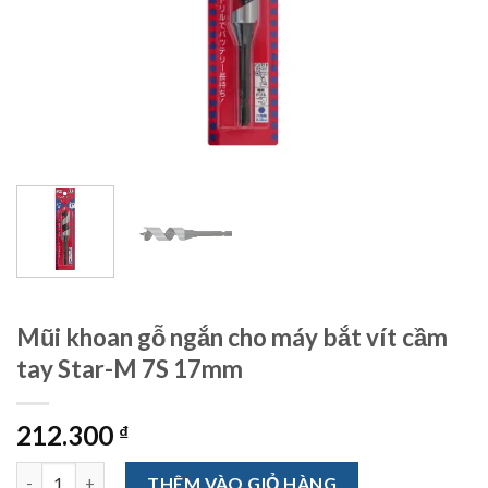
Mũi khoan gỗ ngắn cho máy bắt vít cầm
tay Star-M 7S 17mm
212.300
₫
Mũi khoan gỗ ngắn cho máy bắt vít cầm tay Star-M 7S 17mm số 
THÊM VÀO GIỎ HÀNG