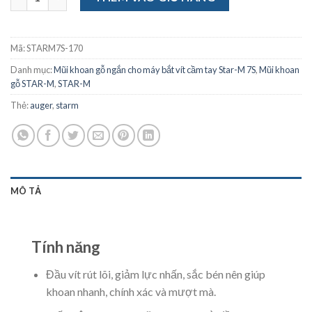
Mã:
STARM7S-170
Danh mục:
Mũi khoan gỗ ngắn cho máy bắt vít cầm tay Star-M 7S
,
Mũi khoan
gỗ STAR-M
,
STAR-M
Thẻ:
auger
,
starm
MÔ TẢ
Tính năng
Đầu vít rút lõi, giảm lực nhấn, sắc bén nên giúp
khoan nhanh, chính xác và mượt mà.