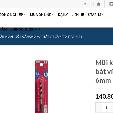
CÔNG NGHIỆP
MUA ONLINE
ĐẠI LÝ
LIÊN HỆ
STAR-M
PHẨM
SHINSOKU 200MM
ŨI KHOAN GỖ NGẮN CHO MÁY BẮT VÍT CẦM TAY STAR-M 7S
Mũi k
bắt v
6mm
140.8
Mũi khoan