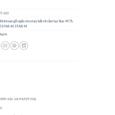
S-060
ũi khoan gỗ ngắn cho máy bắt vít cầm tay Star-M 7S
,
gỗ STAR-M
,
STAR-M
starm
 chính xác và mượt mà.
n.