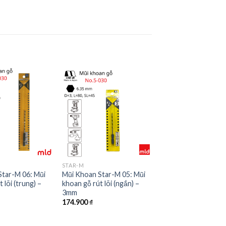
STAR-M
Star-M 06: Mũi
Mũi Khoan Star-M 05: Mũi
 lõi (trung) –
khoan gỗ rút lõi (ngắn) –
3mm
174.900
₫