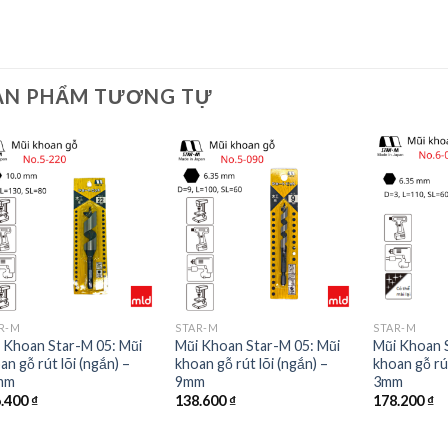
ẢN PHẨM TƯƠNG TỰ
R-M
STAR-M
STAR-M
 Khoan Star-M 05: Mũi
Mũi Khoan Star-M 05: Mũi
Mũi Khoan 
an gỗ rút lõi (ngắn) –
khoan gỗ rút lõi (ngắn) –
khoan gỗ rút
mm
9mm
3mm
6.400
₫
138.600
₫
178.200
₫