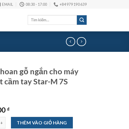
EMAIL
08:30 - 17:00
+84 979 190 639
Tìm
kiếm:
hoan gỗ ngắn cho máy
ít cầm tay Star-M 7S
00
₫
 gỗ ngắn cho máy bắt vít cầm tay Star-M 7S 6mm số lượng
THÊM VÀO GIỎ HÀNG