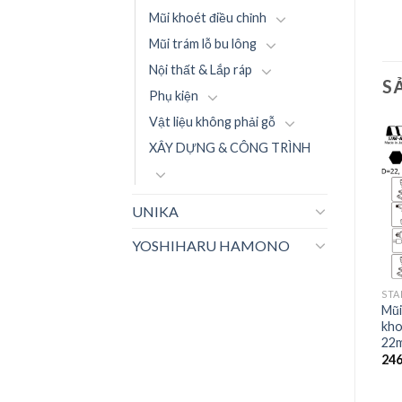
Mũi khoét điều chỉnh
Mũi trám lỗ bu lông
Nội thất & Lắp ráp
S
Phụ kiện
Vật liệu không phải gỗ
XÂY DỰNG & CÔNG TRÌNH
UNIKA
YOSHIHARU HAMONO
STAR-M
STAR-M
STA
Mũi Khoan Star-M 05: Mũi
Mũi Khoan Star-M 05: Mũi
Mũi
khoan gỗ rút lõi (ngắn) –
khoan gỗ rút lõi (ngắn) –
kho
27mm
33mm
22
356.400
₫
592.900
₫
24