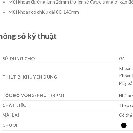
Mũi khoan đường kính 26mm trở lên sẽ được trang bị gấp đô
Mũi khoan có chiều dài 80-140mm
hông số kỹ thuật
SỬ DỤNG CHO
Gỗ
Khoan 
Khoan 
THIẾT BỊ KHUYÊN DÙNG
Máy bắt
TỐC ĐỘ VÒNG/PHÚT (RPM)
Nhỏ hơ
CHẤT LIỆU
Thép c
MÀI LẠI
Có thể 
CHUÔI