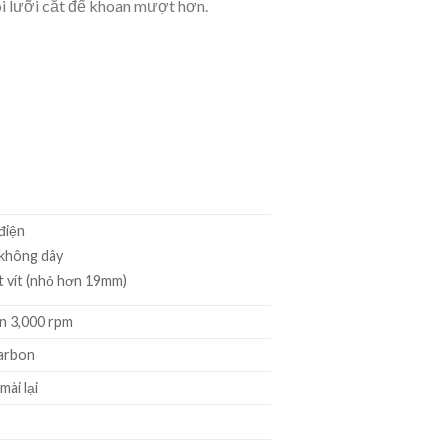
i lưỡi cắt để khoan mượt hơn.
điện
không dây
 vít (nhỏ hơn 19mm)
n 3,000 rpm
arbon
mài lại