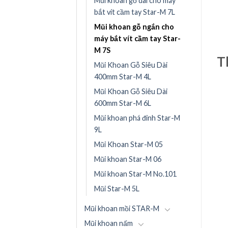
Mũi khoan gỗ dài cho máy
bắt vít cầm tay Star-M 7L
Mũi khoan gỗ ngắn cho
máy bắt vít cầm tay Star-
M 7S
T
Mũi Khoan Gỗ Siêu Dài
400mm Star-M 4L
Mũi Khoan Gỗ Siêu Dài
600mm Star-M 6L
Mũi khoan phá đinh Star-M
9L
Mũi Khoan Star-M 05
Mũi khoan Star-M 06
Mũi khoan Star-M No.101
Mũi Star-M 5L
Mũi khoan mồi STAR-M
Mũi khoan nấm