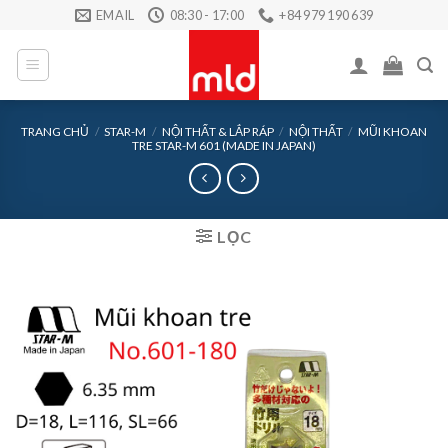
Skip
EMAIL
08:30 - 17:00
+84 979 190 639
to
content
TRANG CHỦ
/
STAR-M
/
NỘI THẤT & LẮP RÁP
/
NỘI THẤT
/
MŨI KHOAN
TRE STAR-M 601 (MADE IN JAPAN)
LỌC