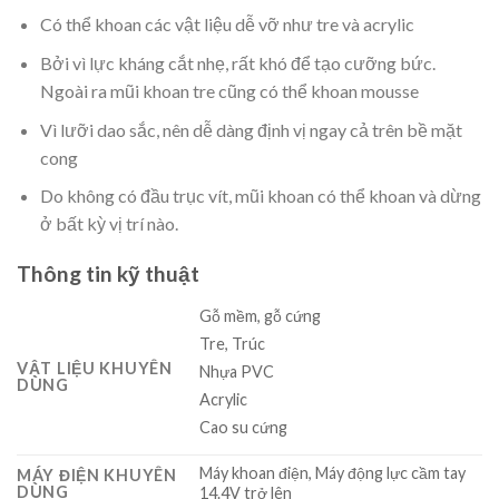
Có thể khoan các vật liệu dễ vỡ như tre và acrylic
Bởi vì lực kháng cắt nhẹ, rất khó để tạo cưỡng bức.
Ngoài ra mũi khoan tre cũng có thể khoan mousse
Vì lưỡi dao sắc, nên dễ dàng định vị ngay cả trên bề mặt
cong
Do không có đầu trục vít, mũi khoan có thể khoan và dừng
ở bất kỳ vị trí nào.
Thông tin kỹ thuật
Gỗ mềm, gỗ cứng
Tre, Trúc
VẬT LIỆU KHUYÊN
Nhựa PVC
DÙNG
Acrylic
Cao su cứng
Máy khoan điện, Máy động lực cầm tay
MÁY ĐIỆN KHUYÊN
DÙNG
14.4V trở lên