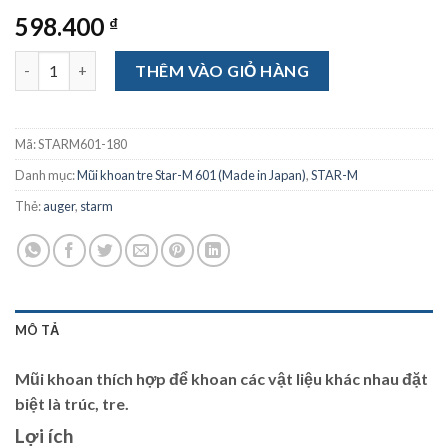
598.400
₫
Mũi khoan tre Star-M 601 - 18mm số lượng
THÊM VÀO GIỎ HÀNG
Mã:
STARM601-180
Danh mục:
Mũi khoan tre Star-M 601 (Made in Japan)
,
STAR-M
Thẻ:
auger
,
starm
MÔ TẢ
Mũi khoan thích hợp để khoan các vật liệu khác nhau đặt
biệt là trúc, tre.
Lợi ích