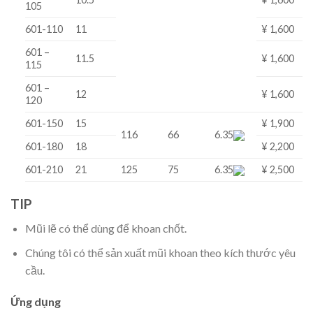
105
601-110
11
¥ 1,600
601 –
11.5
¥ 1,600
115
601 –
12
¥ 1,600
120
601-150
15
¥ 1,900
116
66
6.35
601-180
18
¥ 2,200
601-210
21
125
75
6.35
¥ 2,500
TIP
Mũi lẽ có thể dùng để khoan chốt.
Chúng tôi có thể sản xuất mũi khoan theo kích thước yêu
cầu.
Ứng dụng