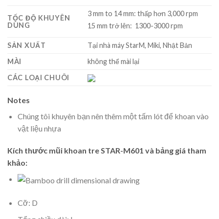
3 mm to 14 mm: thấp hơn 3,000 rpm
TỐC ĐỘ KHUYÊN
DÙNG
15 mm trở lên: 1300-3000 rpm
SẢN XUẤT
Tại nhà máy StarM, Miki, Nhật Bản
MÀI
không thể mài lại
CÁC LOẠI CHUÔI
Notes
Chúng tôi khuyên bạn nên thêm một tấm lót để khoan vào
vật liệu nhựa
Kích thước mũi khoan tre STAR-M601 và bảng giá tham
khảo:
Cỡ: D