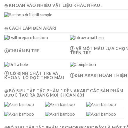
◎ KHOAN VÀO NHIỀU VẬT LIỆU KHÁC NHAU .
◎ CÁCH LÀM ĐÈN AKARI
② VẼ MỘT MẪU LỰA CHỌ
①CHUẨN BỊ TRE
TRÊN TRE
④ CỐ ĐỊNH CHẶT TRE VÀ
⑤ĐÈN AKARI HOÀN THIỆN
KHOAN LỖ DỌC THEO MẪU
◎ BỘ SƯU TẬP TÁC PHẨM ” ĐÈN AKARI” CÁC SẢN PHẨM
ĐƯỢC TẠO RA BẰNG MŨI KHOAN 601
◎BỘ SƯU TẬP TÁC PHẨM “KOMOREBARE” ĐÂY LÀ MỘT T