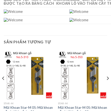
ĐƯỢC TẠO RA BẰNG CÁCH KHOAN LỖ VÀO THÂN CÂY 
SẢN PHẨM TƯƠNG TỰ
STAR-M
STAR-M
Mũi Khoan Star-M 05: Mũi khoan
Mũi Khoan Star-M 05: Mũi khoan