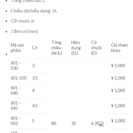
Tổng chiều dài: L
Chiều dài hiệu dụng: SL
Cỡ chuôi: d
/ đơn vị (mm)
Tổng
Hiệu
Cỡ
Mã sản
Giá tham
Cỡ
chiều
dụng
chuôi
phẩm
khảo
dài (L)
(SL)
(D)
601 –
3
¥ 1,000
030
601-035
3.5
¥ 1,000
601 –
4
¥ 1,000
040
601 –
4.5
¥ 1,000
045
601 –
5
¥ 1,000
050
80
35
6.35