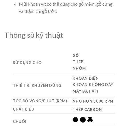
Mũi khoan vít có thể dùng cho gỗ mềm, gỗ cứng
và thậm chí gỗ ướt.
Thông số kỹ thuật
GỖ
THÉP
SỬ DỤNG CHO
NHÔM
KHOAN ĐIỆN
KHOAN KHÔNG DÂY
THIẾT BỊ KHUYÊN DÙNG
MÁY BẮT VÍT
TỐC ĐỘ VÒNG/PHÚT (RPM)
NHỎ HƠN 3000 RPM
CHẤT LIỆU
THÉP CARBON
CHUÔI