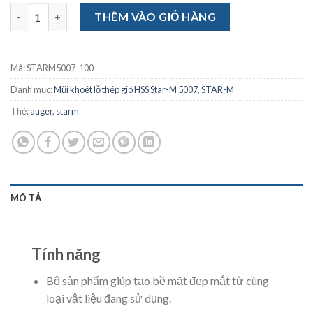
Mũi khoét lỗ thép gió HSS Star-M 5007 10mm số lượng
THÊM VÀO GIỎ HÀNG
Mã:
STARM5007-100
Danh mục:
Mũi khoét lỗ thép gió HSS Star-M 5007
,
STAR-M
Thẻ:
auger
,
starm
MÔ TẢ
Tính năng
Bộ sản phẩm giúp tạo bề mặt đẹp mắt từ cùng
loại vật liệu đang sử dụng.