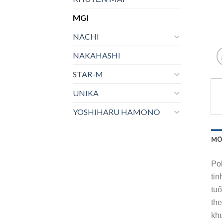
MGI
NACHI
NAKAHASHI
STAR-M
UNIKA
YOSHIHARU HAMONO
MÔ
Po
tin
tuổ
th
kh