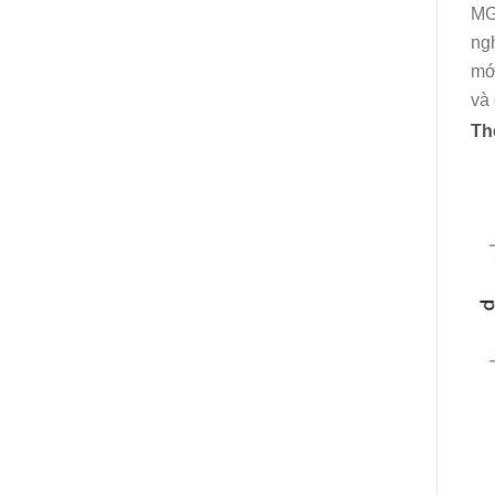
MGI
ngh
mới
và
Th