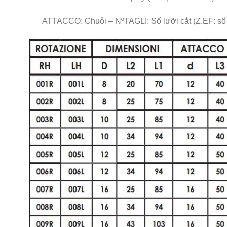
ATTACCO: Chuôi – NºTAGLI: Số lưỡi cắt (Z.EF: số lư