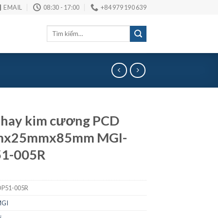
EMAIL
08:30 - 17:00
+84 979 190 639
Tìm
kiếm:
phay kim cương PCD
x25mmx85mm MGI-
1-005R
P51-005R
MGI