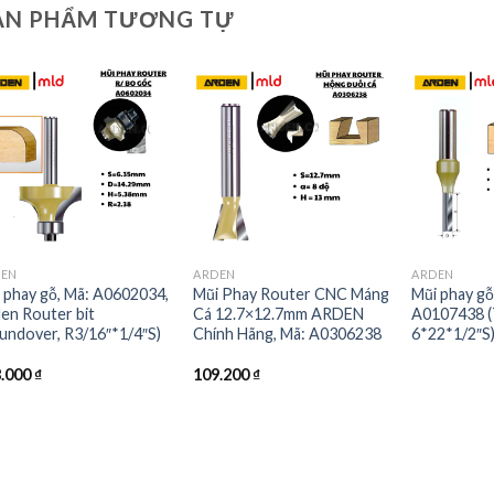
ẢN PHẨM TƯƠNG TỰ
DEN
ARDEN
ARDEN
 phay gỗ, Mã: A0602034,
Mũi Phay Router CNC Máng
Mũi phay gỗ
en Router bit
Cá 12.7×12.7mm ARDEN
A0107438 (
undover, R3/16″*1/4″S)
Chính Hãng, Mã: A0306238
6*22*1/2″S)
8.000
₫
109.200
₫