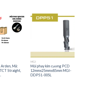
MGI
 Arden, Mã:
Mũi phay kim cương PCD
TCT Straight,
12mmx25mmx85mm MGI-
.
DDP51-005L