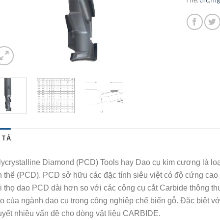
Thẻ:
cnc
,
mg
 TẢ
lycrystalline Diamond (PCD) Tools hay Dao cụ kim cương là lo
h thể (PCD). PCD sở hữu các đặc tính siêu việt có độ cứng ca
i thọ dao PCD dài hơn so với các công cụ cắt Carbide thông th
eo của ngành dao cụ trong công nghiệp chế biến gỗ. Đặc biệt
uyết nhiều vấn đề cho dòng vật liệu CARBIDE.