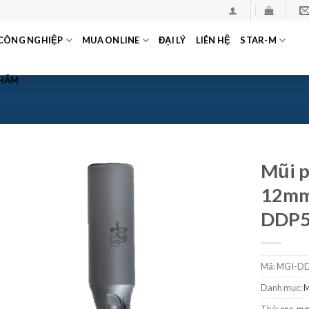
CÔNG NGHIỆP
MUA ONLINE
ĐẠI LÝ
LIÊN HỆ
STAR-M
PHẨM
Mũi 
12mm
DDP5
Mã:
MGI-DD
Danh mục: