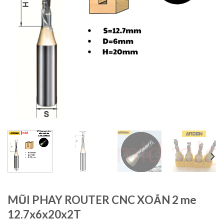
MŨI PHAY ROUTER CNC XOẮN 2 me
12.7x6x20x2T