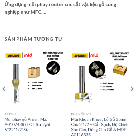
Ứng dụng mũi phay router cnc cắt vật liệu gỗ công
nghiệp như MFC,…
SẢN PHẨM TƯƠNG TỰ
ARDEN
KHUYẾN MÃI
Mũi phay gỗ Arden, Mã:
Mũi Khoan Khoét Lỗ Gỗ 35mm
A0107438 (TCT Straight,
Chuôi 1/2 – Cắt Sạch, Độ Chính
6*22*1/2″S).
Xác Cao, Dùng Cho Gỗ & MDF
A0116338