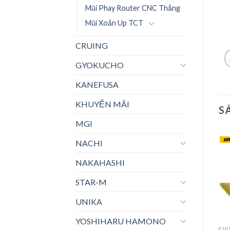
Mũi Phay Router CNC Thẳng
Mũi Xoắn Up TCT
CRUING
GYOKUCHO
KANEFUSA
KHUYẾN MÃI
S
MGI
NACHI
NAKAHASHI
STAR-M
UNIKA
YOSHIHARU HAMONO
ARDEN
ARDEN
KHU