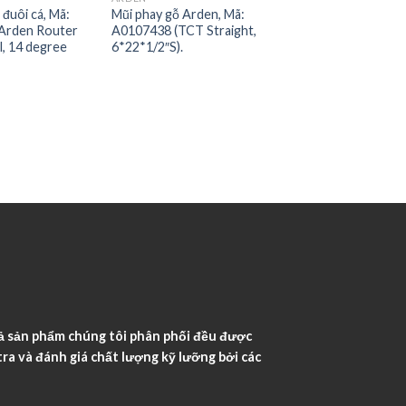
 đuôi cá, Mã:
Mũi phay gỗ Arden, Mã:
Arden Router
A0107438 (TCT Straight,
l, 14 degree
6*22*1/2″S).
ả sản phẩm chúng tôi phân phối đều được
ra và đánh giá chất lượng kỹ lưỡng bởi các