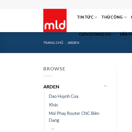
Skip
to
TIN TỨC
THỦ CÔNG
content
CƯA GYOKUCHO
SẢN 
TRANG CHỦ
/
ARDEN
BROWSE
ARDEN
Dao Huỳnh Cửa
Khác
Mũi Phay Router CNC Biên
Dạng