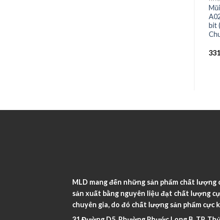
ã
Mũi phay gỗ Arden, Mã:
MŨI PHAY ROUTER CNC
Mũi
A0107458 (TCT Straight,
THẲNG BA CÁNH CÓ
A02
6*28*1/2″S).
RÃNH 12.7x6x24x3T
bit
Chu
172.000
₫
33
MLD mang đến những sản phẩm chất lượng ca
sản xuất bằng nguyên liệu đạt chất lượng cự
chuyên gia, do đó chất lượng sản phẩm cực k
31 Đường D5, Phường Phước Long B, TP. Thủ