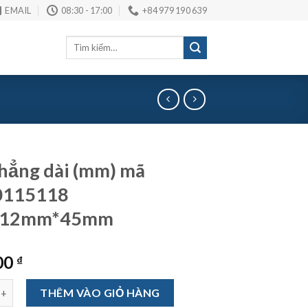
EMAIL
08:30 - 17:00
+84 979 190 639
Tìm
kiếm:
hẳng dài (mm) mã
115118
*12mm*45mm
00
₫
 dài (mm) mã VNA0115118 1/2"*12mm*45mm số lượng
THÊM VÀO GIỎ HÀNG