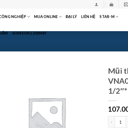
CÔNG NGHIỆP
MUA ONLINE
ĐẠI LÝ
LIÊN HỆ
STAR-M
PHẨM
SHINSOKU 200MM
Mũi t
VNA0
1/2″
107.0
Mũi thẳng