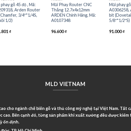
 phay gỗ 45 độ , Mã:
Mũi Phay Router CNC
Mũi phay gỗ
09318, Arden Router
Thẳng 12.7x4x12mm
A0306258, 
 (Chamfer, 3/4″*1/4S,
ARDEN Chính Hãng, Mã:
bit (Dovetai
ôi 1/2)
A0107348
5/8″*1/2″S)
1.801
₫
96.600
₫
91.000
₫
MLD VIETNAM
o cho ngành chế biến gỗ và thủ công mỹ nghệ tại Việt Nam. Tất c
c cao. Bên cạnh đó, từng sản phẩm khi xuất xưởng đều được kiểm t
ỳ ổn định.
 Đức, TP. Hồ Chí Minh