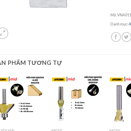
Mã:
VNA011
Danh mục:
ẢN PHẨM TƯƠNG TỰ
YẾN MÃI
ARDEN
ARDEN