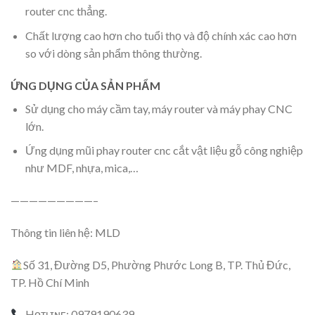
router cnc thẳng.
Chất lượng cao hơn cho tuổi thọ và độ chính xác cao hơn
so với dòng sản phẩm thông thường.
ỨNG DỤNG CỦA SẢN PHẨM
Sử dụng cho máy cầm tay, máy router và máy phay CNC
lớn.
Ứng dụng mũi phay router cnc cắt vật liệu gỗ công nghiệp
như MDF, nhựa, mica,…
—————————–
Thông tin liên hệ: MLD
Số 31, Đường D5, Phường Phước Long B, TP. Thủ Đức,
TP. Hồ Chí Minh
Hᴏᴛʟɪɴᴇ: 0979190639