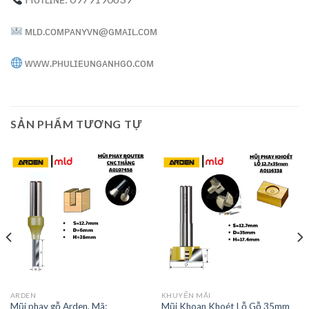
ᴍʟᴅ.ᴄᴏᴍᴘᴀɴʏᴠɴ@ɢᴍᴀɪʟ.ᴄᴏᴍ
ᴡᴡᴡ.ᴘʜᴜʟɪᴇᴜɴɢᴀɴʜɢᴏ.ᴄᴏᴍ
SẢN PHẨM TƯƠNG TỰ
ARDEN
KHUYẾN MÃI
Mũi phay gỗ Arden, Mã:
Mũi Khoan Khoét Lỗ Gỗ 35mm