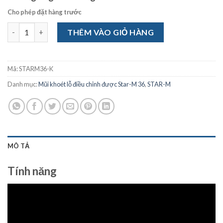
Cho phép đặt hàng trước
Lưỡi cắt thay thế Star-M 36-K số lượng
THÊM VÀO GIỎ HÀNG
Mã:
STARM36-K
Danh mục:
Mũi khoét lỗ điều chỉnh được Star-M 36
,
STAR-M
MÔ TẢ
Tính năng