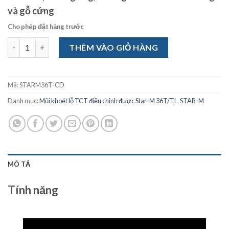
và gỗ cứng
Cho phép đặt hàng trước
Mũi khoan tâm Star-M 36T-CD số lượng
THÊM VÀO GIỎ HÀNG
Mã:
STARM36T-CD
Danh mục:
Mũi khoét lỗ TCT điều chỉnh được Star-M 36T/TL
,
STAR-M
MÔ TẢ
Tính năng