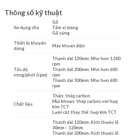
Thông số kỹ thuật
Gỗ
Sử dụng cho
Tấm xi măng
Gỗ cứng
Thiết bị khuyên
Máy khoan điện
dùng
Thanh dài 120mm: Nhỏ hơn 1,500
rpm
Tốc độ
Thanh dài 200mm: Nhỏ hơn 600
vòng/phút (rpm)
rpm
Thanh dài 300mm: Nhỏ hơn 600
rpm
Thân: thép carbon
Mũi khoan: thép carbon với hợp
Chất liệu
kim TCT
Lưỡi cắt thay thế: hợp kim TCT
Thanh dài 120mm: Kích thước lỗ
30mm – 120mm
Thanh dài 200mm: Kích thước lỗ