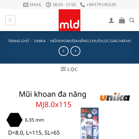
Skip
EMAIL
08:30 - 17:00
+84 979 190 639
to
content
TRANG CHỦ
/
UNIKA
/
MŨI KHOAN ĐA NĂNG CHUÔI LỤC GIÁC MÃ MJ
LỌC