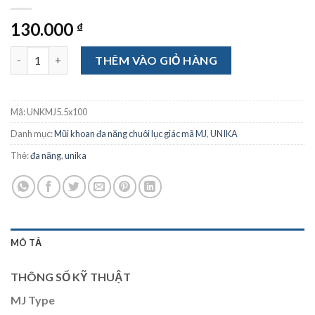
130.000
₫
Mũi khoan đa năng chuôi lục giác Unika MJ8.0x115 số lượng
THÊM VÀO GIỎ HÀNG
Mã:
UNKMJ5.5x100
Danh mục:
Mũi khoan đa năng chuôi lục giác mã MJ
,
UNIKA
Thẻ:
đa năng
,
unika
MÔ TẢ
THÔNG SỐ KỸ THUẬT
MJ Type