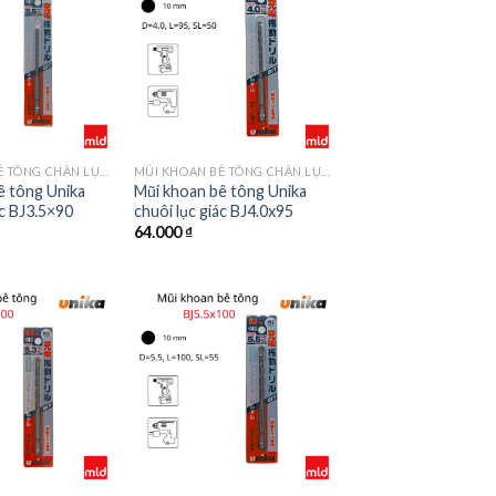
MŨI KHOAN BÊ TÔNG CHÂN LỤC GIÁC MÃ BJ
MŨI KHOAN BÊ TÔNG CHÂN LỤC GIÁC MÃ BJ
ê tông Unika
Mũi khoan bê tông Unika
ác BJ3.5×90
chuôi lục giác BJ4.0x95
64.000
₫