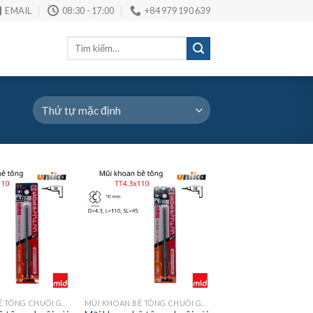
EMAIL
08:30 - 17:00
+84 979 190 639
Tìm
kiếm:
MŨI KHOAN BÊ TÔNG CHUÔI GÀI SDS-PLUS MÃ TT
MŨI KHOAN BÊ TÔNG CHUÔI GÀI SDS-PLUS MÃ TT