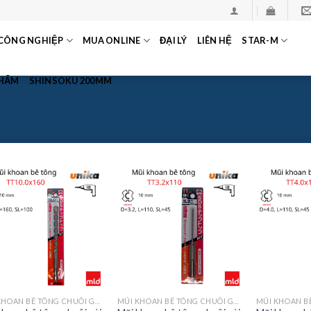
CÔNG NGHIỆP
MUA ONLINE
ĐẠI LÝ
LIÊN HỆ
STAR-M
PHẨM
SHINSOKU 200MM
MŨI KHOAN BÊ TÔNG CHUÔI GÀI SDS-PLUS MÃ TT
MŨI KHOAN BÊ TÔNG CHUÔI GÀI SDS-PLUS MÃ TT