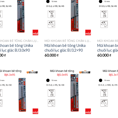
MŨI KHOAN BÊ TÔNG CHÂN LỤC GIÁC MÃ BJ
MŨI KHOAN BÊ TÔNG CHÂN LỤC GIÁC MÃ BJ
khoan bê tông Unika
Mũi khoan bê tông Unika
Mũi khoan b
i lục giác BJ3.0x90
chuôi lục giác BJ3.2×90
chuôi lục gi
00
₫
60.000
₫
60.000
₫