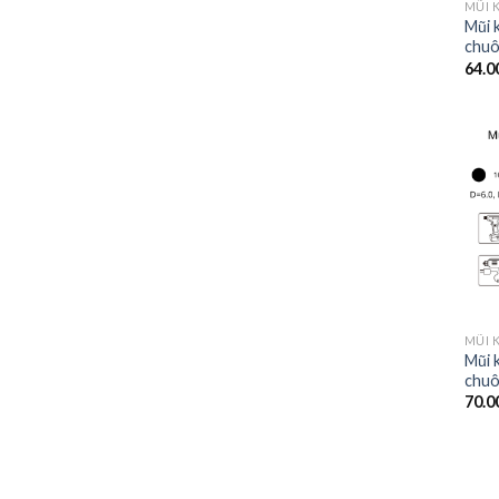
Mũi 
chuô
64.0
Mũi 
chuô
70.0