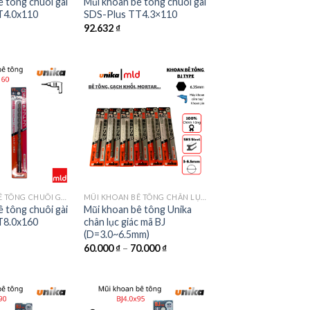
 tông chuôi gài
Mũi khoan bê tông chuôi gài
T4.0x110
SDS-Plus TT4.3×110
92.632
₫
MŨI KHOAN BÊ TÔNG CHUÔI GÀI SDS-PLUS MÃ TT
MŨI KHOAN BÊ TÔNG CHÂN LỤC GIÁC MÃ BJ
 tông chuôi gài
Mũi khoan bê tông Unika
T8.0x160
chân lục giác mã BJ
(D=3.0~6.5mm)
60.000
₫
–
70.000
₫