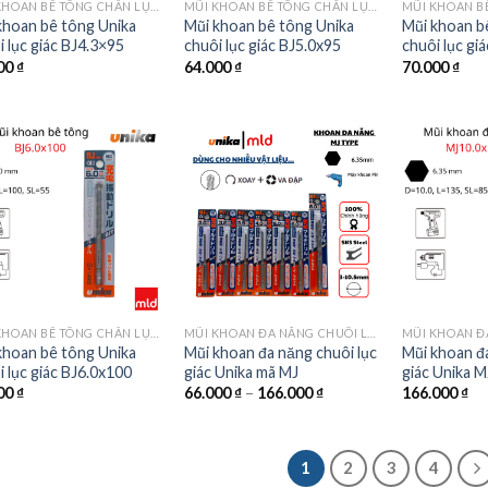
MŨI KHOAN BÊ TÔNG CHÂN LỤC GIÁC MÃ BJ
MŨI KHOAN BÊ TÔNG CHÂN LỤC GIÁC MÃ BJ
khoan bê tông Unika
Mũi khoan bê tông Unika
Mũi khoan b
i lục giác BJ4.3×95
chuôi lục giác BJ5.0x95
chuôi lục gi
00
₫
64.000
₫
70.000
₫
MŨI KHOAN BÊ TÔNG CHÂN LỤC GIÁC MÃ BJ
MŨI KHOAN ĐA NĂNG CHUÔI LỤC GIÁC MÃ MJ
khoan bê tông Unika
Mũi khoan đa năng chuôi lục
Mũi khoan đa
i lục giác BJ6.0x100
giác Unika mã MJ
giác Unika 
00
₫
66.000
₫
–
166.000
₫
166.000
₫
1
2
3
4