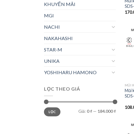
Mũi 
KHUYẾN MÃI
SDS-
170.
MGI
NACHI
NAKAHASHI
STAR-M
UNIKA
YOSHIHARU HAMONO
LỌC THEO GIÁ
Mũi 
SDS-
108.
Giá
Giá
Giá:
0 ₫
—
184.000 ₫
LỌC
thấp
cao
nhất
nhất