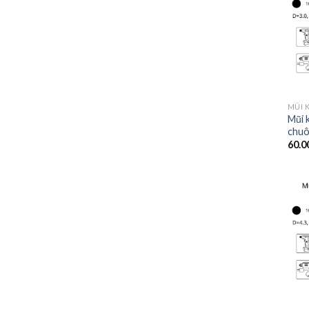
Mũi 
chuô
60.0