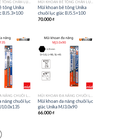
MŨI KHOAN BÊ TÔNG CHÂN LỤC GIÁC MÃ BJ
MŨI KHOAN BÊ TÔNG CHÂN LỤC GIÁC MÃ BJ
ê tông Unika
Mũi khoan bê tông Unika
ác BJ5.3×100
chuôi lục giác BJ5.5×100
70.000
₫
MŨI KHOAN ĐA NĂNG CHUÔI LỤC GIÁC MÃ MJ
MŨI KHOAN ĐA NĂNG CHUÔI LỤC GIÁC MÃ MJ
 năng chuôi lục
Mũi khoan đa năng chuôi lục
MJ10.0x135
giác Unika MJ3.0x90
66.000
₫