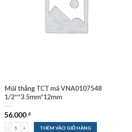
Mũi thẳng TCT mã VNA0107548
1/2″*3.5mm*12mm
56.000
₫
Mũi thẳng TCT mã VNA0107548 1/2"*3.5mm*12mm số lượng
THÊM VÀO GIỎ HÀNG