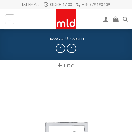
Skip
EMAIL
08:30 - 17:00
+84 979 190 639
to
content
TRANG CHỦ
/
ARDEN
LỌC