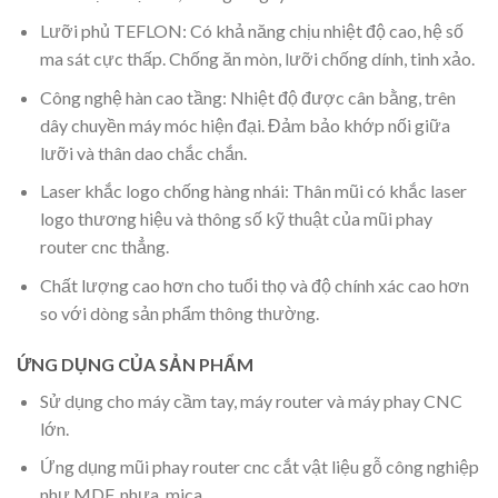
Lưỡi phủ TEFLON: Có khả năng chịu nhiệt độ cao, hệ số
ma sát cực thấp. Chống ăn mòn, lưỡi chống dính, tinh xảo.
Công nghệ hàn cao tầng: Nhiệt độ được cân bằng, trên
dây chuyền máy móc hiện đại. Đảm bảo khớp nối giữa
lưỡi và thân dao chắc chắn.
Laser khắc logo chống hàng nhái: Thân mũi có khắc laser
logo thương hiệu và thông số kỹ thuật của mũi phay
router cnc thẳng.
Chất lượng cao hơn cho tuổi thọ và độ chính xác cao hơn
so với dòng sản phẩm thông thường.
ỨNG DỤNG CỦA SẢN PHẨM
Sử dụng cho máy cầm tay, máy router và máy phay CNC
lớn.
Ứng dụng mũi phay router cnc cắt vật liệu gỗ công nghiệp
như MDF, nhựa, mica,…