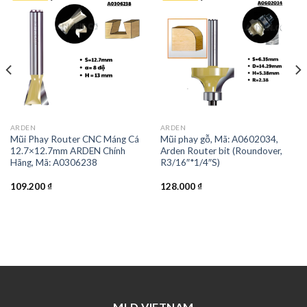
ARDEN
ARDEN
Mũi Phay Router CNC Máng Cá
Mũi phay gỗ, Mã: A0602034,
12.7×12.7mm ARDEN Chính
Arden Router bit (Roundover,
Hãng, Mã: A0306238
R3/16″*1/4″S)
109.200
₫
128.000
₫
MLD VIETNAM