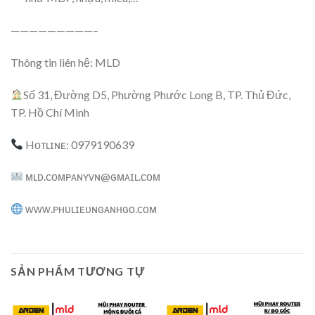
—————————–
Thông tin liên hệ: MLD
Số 31, Đường D5, Phường Phước Long B, TP. Thủ Đức,
TP. Hồ Chí Minh
Hᴏᴛʟɪɴᴇ: 0979190639
ᴍʟᴅ.ᴄᴏᴍᴘᴀɴʏᴠɴ@ɢᴍᴀɪʟ.ᴄᴏᴍ
ᴡᴡᴡ.ᴘʜᴜʟɪᴇᴜɴɢᴀɴʜɢᴏ.ᴄᴏᴍ
SẢN PHẨM TƯƠNG TỰ