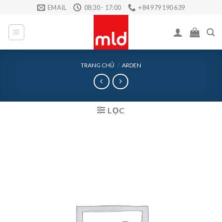
Skip
EMAIL
08:30 - 17:00
+84 979 190 639
to
content
TRANG CHỦ
/
ARDEN
LỌC