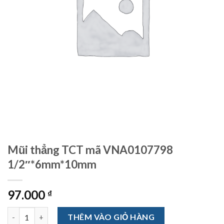
Mũi thẳng TCT mã VNA0107798
1/2″*6mm*10mm
97.000
₫
Mũi thẳng TCT mã VNA0107798 1/2"*6mm*10mm số lượng
THÊM VÀO GIỎ HÀNG