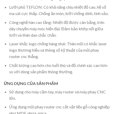
Lưỡi phủ TEFLON: Có khả năng chịu nhiệt độ cao, hệ số
ma sát cực thấp. Chống ăn mòn, lưỡi chống dính, tinh xảo.
Công nghệ hàn cao tầng: Nhiệt độ được cân bằng, trên
dây chuyền máy móc hiện đại. Đảm bảo khớp nối giữa
lưỡi và thân dao chắc chắn.
Laser khắc logo chống hàng nhái: Thân mũi có khắc laser
logo thương hiệu và thông số kỹ thuật của mũi phay
router cnc thẳng.
Chất lượng cao hơn cho tuổi thọ và độ chính xác cao hơn
so với dòng sản phẩm thông thường.
ỨNG DỤNG CỦA SẢN PHẨM
Sử dụng cho máy cầm tay, máy router và máy phay CNC
lớn.
Ứng dụng mũi phay router cnc cắt vật liệu gỗ công nghiệp
như MDF, nhựa, mica,…