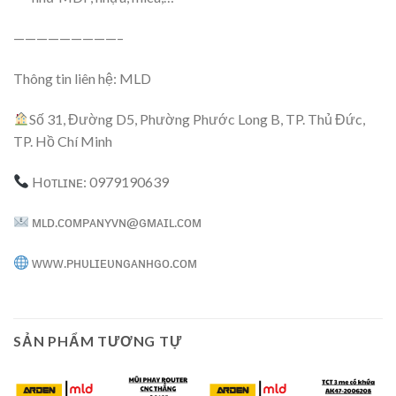
—————————–
Thông tin liên hệ: MLD
Số 31, Đường D5, Phường Phước Long B, TP. Thủ Đức,
TP. Hồ Chí Minh
Hᴏᴛʟɪɴᴇ: 0979190639
ᴍʟᴅ.ᴄᴏᴍᴘᴀɴʏᴠɴ@ɢᴍᴀɪʟ.ᴄᴏᴍ
ᴡᴡᴡ.ᴘʜᴜʟɪᴇᴜɴɢᴀɴʜɢᴏ.ᴄᴏᴍ
SẢN PHẨM TƯƠNG TỰ