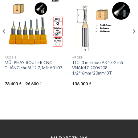
ARDEN
ARDEN
MŨI PHAY ROUTER CNC
TCT 3 me khứa AK47-2 mã
THẲNG chuôi 12.7, Mã: A0107
VNAK47-2006208
1/2″*6mm*20mm*3T
78.400
₫
–
96.600
₫
136.000
₫
MLD VIETNAM