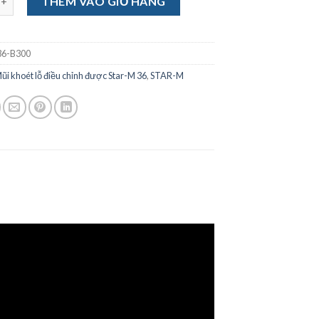
THÊM VÀO GIỎ HÀNG
6-B300
ũi khoét lỗ điều chỉnh được Star-M 36
,
STAR-M