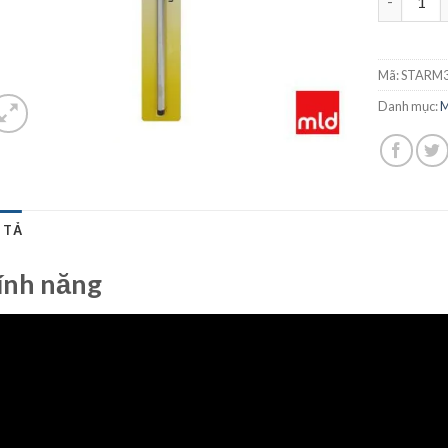
Mã:
STARM3
Danh mục:
M
 TẢ
ính năng