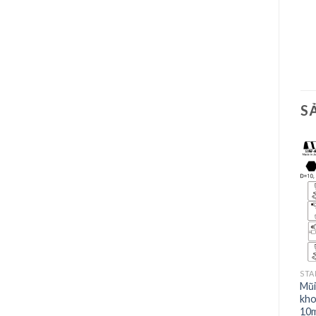
S
STAR-M
STAR-M
STA
Mũi Khoan Star-M 05: Mũi
Mũi Khoan Star-M 05: Mũi
Mũi
khoan gỗ rút lõi (ngắn) –
khoan gỗ rút lõi (ngắn) –
kho
19mm
21mm
10