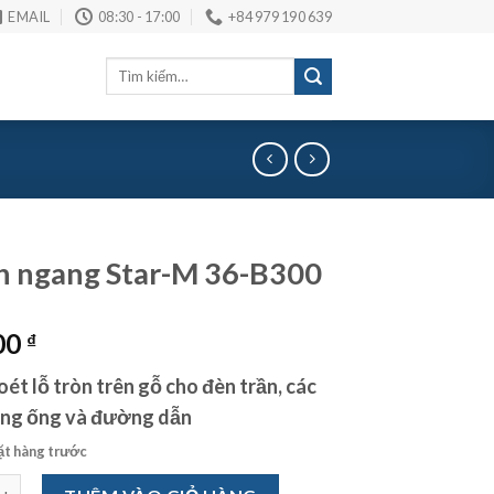
EMAIL
08:30 - 17:00
+84 979 190 639
Tìm
kiếm:
 ngang Star-M 36-B300
00
₫
ét lỗ tròn trên gỗ cho đèn trần, các
ờng ống và đường dẫn
ặt hàng trước
ng Star-M 36-B300 số lượng