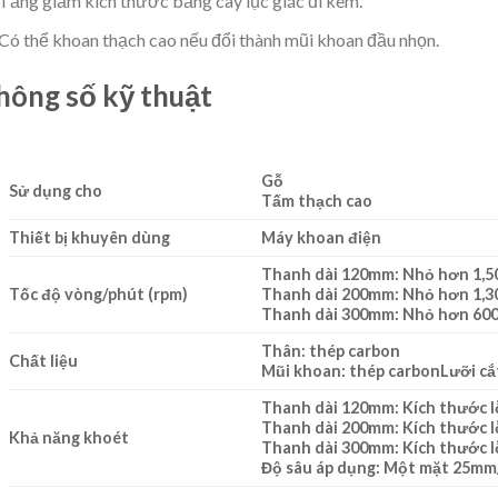
Tăng giảm kích thước bằng cây lục giác đi kèm.
Có thể khoan thạch cao nếu đổi thành mũi khoan đầu nhọn.
hông số kỹ thuật
Gỗ
Sử dụng cho
Tấm thạch cao
Thiết bị khuyên dùng
Máy khoan điện
Thanh dài 120mm: Nhỏ hơn 1,5
Tốc độ vòng/phút (rpm)
Thanh dài 200mm: Nhỏ hơn 1,3
Thanh dài 300mm: Nhỏ hơn 600
Thân: thép carbon
Chất liệu
Mũi khoan: thép carbonLưỡi cắt
Thanh dài 120mm: Kích thước 
Thanh dài 200mm: Kích thước 
Khả năng khoét
Thanh dài 300mm: Kích thước 
Độ sâu áp dụng: Một mặt 25mm