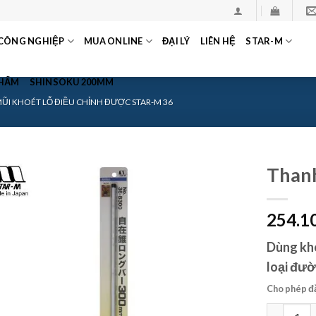
CÔNG NGHIỆP
MUA ONLINE
ĐẠI LÝ
LIÊN HỆ
STAR-M
PHẨM
SHINSOKU 200MM
ŨI KHOÉT LỖ ĐIỀU CHỈNH ĐƯỢC STAR-M 36
Thanh
254.1
Dùng kho
loại đư
Cho phép đ
Thanh nga