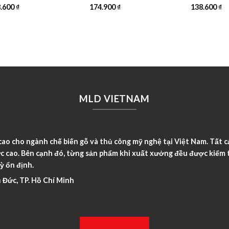
8.600
₫
174.900
₫
138.600
₫
MLD VIETNAM
o cho ngành chế biến gỗ và thủ công mỹ nghệ tại Việt Nam. Tất c
c cao. Bên cạnh đó, từng sản phẩm khi xuất xưởng đều được kiểm t
ỳ ổn định.
 Đức, TP. Hồ Chí Minh