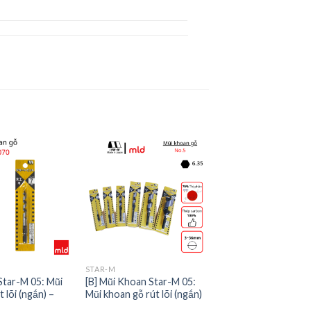
STAR-M
Star-M 05: Mũi
[B] Mũi Khoan Star-M 05:
 lõi (ngắn) –
Mũi khoan gỗ rút lõi (ngắn)