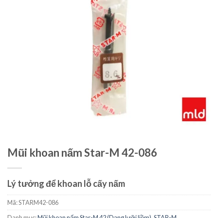
Mũi khoan nấm Star-M 42-086
Lý tưởng để khoan lỗ cấy nấm
Mã:
STARM42-086
Danh mục:
Mũi khoan nấm Star-M 42 (Dạng lưỡi liềm)
,
STAR-M