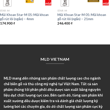
STAR-M
STAR-M
Mũi Khoan Star-M 05: Mũi khoan
Mũi Khoan Star-M 05: Mũi khoan
gỗ rút lõi (ngắn) – 4mm
gỗ rút lõi (ngắn) – 21mm
174.900
₫
246.400
₫
MLD VIETNAM
MLD mang đến những sản phẩm chất lượng cao cho ngành
chế biến gỗ và thủ công mỹ nghệ tại Việt Nam. Tất cả sản
phẩm chúng tôi phân phối đều được sản xuất bằng nguyên
liệu đạt chất lượng cực cao. Bên cạnh đó, từng sản phẩm khi
xuất xưởng đều được kiểm tra và đánh giá chất lượng kỹ
lưỡng bởi các chuyên gia, do đó chất lượng sản phẩm cực kỳ