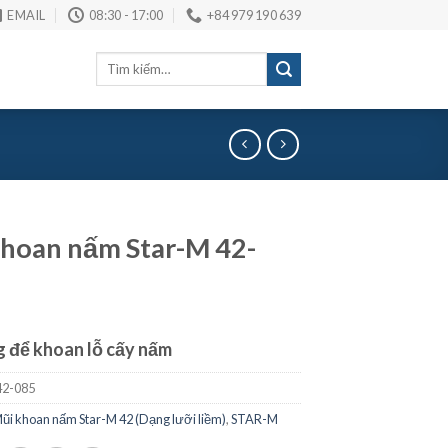
EMAIL
08:30 - 17:00
+84 979 190 639
Tìm
kiếm:
hoan nấm Star-M 42-
 để khoan lỗ cấy nấm
2-085
ũi khoan nấm Star-M 42 (Dạng lưỡi liềm)
,
STAR-M