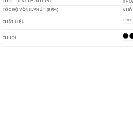
THIẾT BỊ KHUYÊN DÙNG
KHO
TỐC ĐỘ VÒNG/PHÚT (RPM)
NHỎ 
THÉP
CHẤT LIỆU
CHUÔI