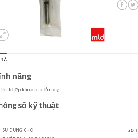
 TẢ
ính năng
Thích hợp khoan các lỗ nông.
hông số kỹ thuật
SỬ DỤNG CHO
GỖ T