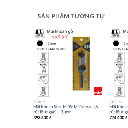
SẢN PHẨM TƯƠNG TỰ
STAR-M
STAR-M
Mũi khoan gỗ
Mũi Khoan Star-M 05: Mũi khoan gỗ
Mũi Khoan
rút lõi (ngắn) – 31mm
rút lõi (n
393.800
₫
774.400
₫