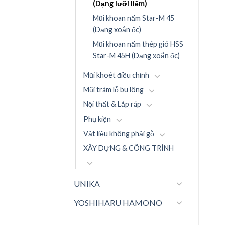
(Dạng lưỡi liềm)
Mũi khoan nấm Star-M 45
(Dạng xoắn ốc)
Mũi khoan nấm thép gió HSS
Star-M 45H (Dạng xoắn ốc)
Mũi khoét điều chỉnh
Mũi trám lỗ bu lông
Nội thất & Lắp ráp
Phụ kiện
Vật liệu không phải gỗ
XÂY DỰNG & CÔNG TRÌNH
UNIKA
YOSHIHARU HAMONO