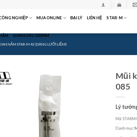
CÔNG NGHIỆP
MUA ONLINE
ĐẠI LÝ
LIÊN HỆ
STAR-M
PHẨM
SHINSOKU 200MM
AN NẤM STAR-M 42 (DẠNG LƯỠI LIỀM)
Mũi k
085
Lý tưởng
Mã:
STARM4
Danh mục:
M