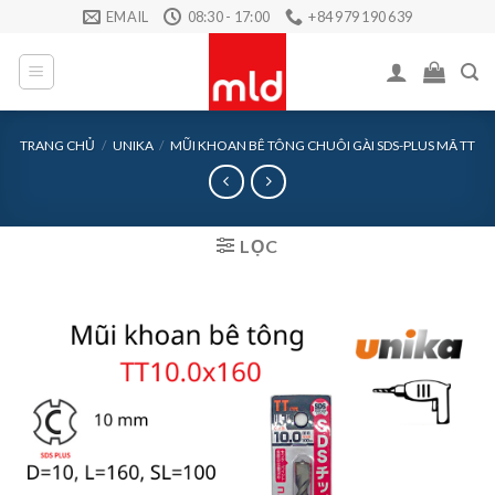
Skip
EMAIL
08:30 - 17:00
+84 979 190 639
to
content
TRANG CHỦ
/
UNIKA
/
MŨI KHOAN BÊ TÔNG CHUÔI GÀI SDS-PLUS MÃ TT
LỌC