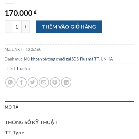
170.000
₫
Mũi khoan bê tông chuôi gài SDS-Plus TT10.0x160 số lượng
THÊM VÀO GIỎ HÀNG
Mã:
UNKTT10.0x160
Danh mục:
Mũi khoan bê tông chuôi gài SDS-Plus mã TT
,
UNIKA
Thẻ:
TT
,
unika
MÔ TẢ
THÔNG SỐ KỸ THUẬT
TT Type