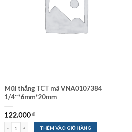
Mũi thẳng TCT mã VNA0107384
1/4″*6mm*20mm
122.000
₫
Mũi thẳng TCT mã VNA0107384 1/4"*6mm*20mm số lượng
THÊM VÀO GIỎ HÀNG