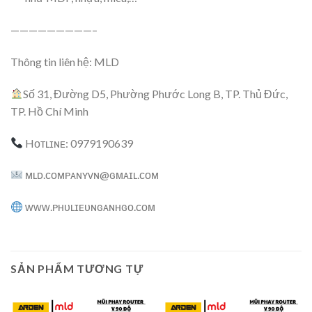
—————————–
Thông tin liên hệ: MLD
Số 31, Đường D5, Phường Phước Long B, TP. Thủ Đức,
TP. Hồ Chí Minh
Hᴏᴛʟɪɴᴇ: 0979190639
ᴍʟᴅ.ᴄᴏᴍᴘᴀɴʏᴠɴ@ɢᴍᴀɪʟ.ᴄᴏᴍ
ᴡᴡᴡ.ᴘʜᴜʟɪᴇᴜɴɢᴀɴʜɢᴏ.ᴄᴏᴍ
SẢN PHẨM TƯƠNG TỰ