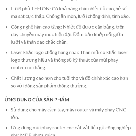
Lưỡi phủ TEFLON: Có khả năng chịu nhiệt độ cao, hệ số
ma sát cực thấp. Chống ăn mòn, lưỡi chống dính, tinh xảo.
Công nghệ hàn cao tầng: Nhiệt độ được cân bằng, trên
dây chuyền máy móc hiện đại. Đảm bảo khớp nối giữa
lưỡi và thân dao chắc chắn.
Laser khắc logo chống hàng nhái: Thân mũi có khắc laser
logo thương hiệu và thông số kỹ thuật của mũi phay
router cnc thẳng.
Chất lượng cao hơn cho tuổi thọ và độ chính xác cao hơn
so với dòng sản phẩm thông thường.
ỨNG DỤNG CỦA SẢN PHẨM
Sử dụng cho máy cầm tay, máy router và máy phay CNC
lớn.
Ứng dụng mũi phay router cnc cắt vật liệu gỗ công nghiệp
như MDF, nhựa, mica,…