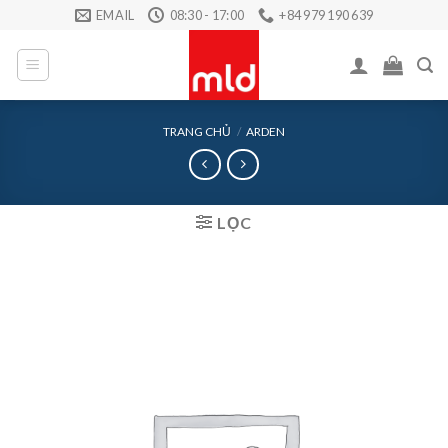
Skip
EMAIL
08:30 - 17:00
+84 979 190 639
to
content
TRANG CHỦ
/
ARDEN
LỌC