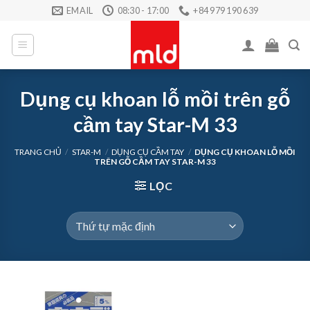
Skip
EMAIL
08:30 - 17:00
+84 979 190 639
to
content
Dụng cụ khoan lỗ mồi trên gỗ
cầm tay Star-M 33
TRANG CHỦ
/
STAR-M
/
DỤNG CỤ CẦM TAY
/
DỤNG CỤ KHOAN LỖ MỒI
TRÊN GỖ CẦM TAY STAR-M 33
LỌC