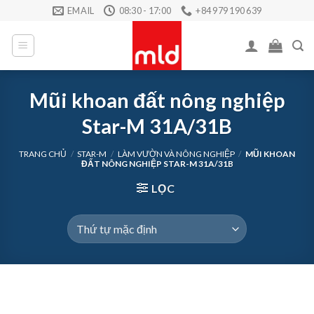
Skip
EMAIL
08:30 - 17:00
+84 979 190 639
to
content
Mũi khoan đất nông nghiệp
Star-M 31A/31B
TRANG CHỦ
/
STAR-M
/
LÀM VƯỜN VÀ NÔNG NGHIỆP
/
MŨI KHOAN
ĐẤT NÔNG NGHIỆP STAR-M 31A/31B
LỌC