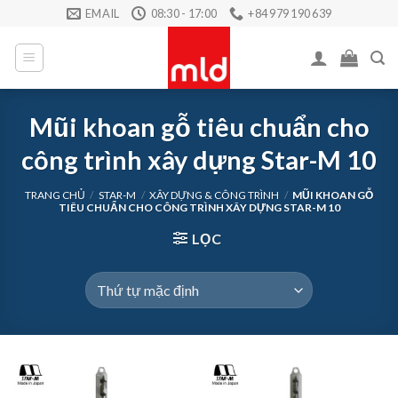
Skip
EMAIL
08:30 - 17:00
+84 979 190 639
to
content
Mũi khoan gỗ tiêu chuẩn cho
công trình xây dựng Star-M 10
TRANG CHỦ
/
STAR-M
/
XÂY DỰNG & CÔNG TRÌNH
/
MŨI KHOAN GỖ
TIÊU CHUẨN CHO CÔNG TRÌNH XÂY DỰNG STAR-M 10
LỌC