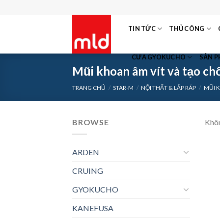
Skip
to
TIN TỨC
THỦ CÔNG
content
CƯA GYOKUCHO
SẢN 
Mũi khoan âm vít và tạo ch
TRANG CHỦ
/
STAR-M
/
NỘI THẤT & LẮP RÁP
/
MŨI 
BROWSE
Khôn
ARDEN
CRUING
GYOKUCHO
KANEFUSA