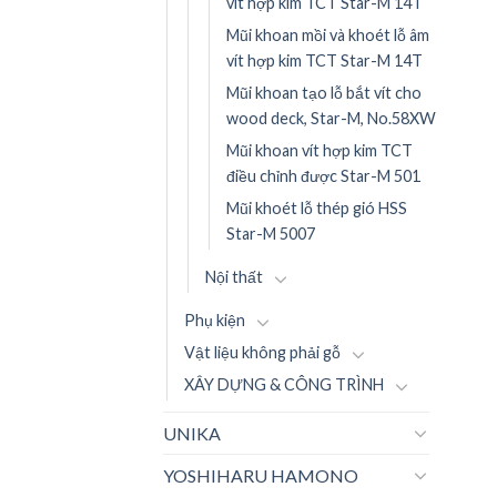
vít hợp kim TCT Star-M 14T
Mũi khoan mồi và khoét lỗ âm
vít hợp kim TCT Star-M 14T
Mũi khoan tạo lỗ bắt vít cho
wood deck, Star-M, No.58XW
Mũi khoan vít hợp kim TCT
điều chỉnh được Star-M 501
Mũi khoét lỗ thép gió HSS
Star-M 5007
Nội thất
Phụ kiện
Vật liệu không phải gỗ
XÂY DỰNG & CÔNG TRÌNH
UNIKA
YOSHIHARU HAMONO