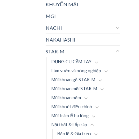
KHUYẾN MÃI
MGI
NACHI
NAKAHASHI
STAR-M
DỤNG CỤ CẦM TAY
Làm vườn và nông nghiệp
Mũi khoan gỗ STAR-M
Mũi khoan mồi STAR-M
Mũi khoan nấm
Mũi khoét điều chỉnh
Mũi trám lỗ bu lông
Nội thất & Lắp ráp
Bản lề & Giá treo