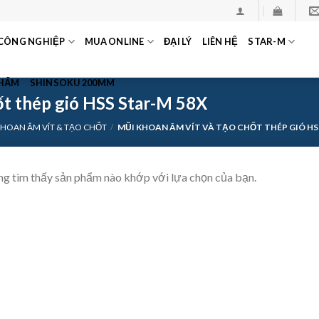
CÔNG NGHIỆP
MUA ONLINE
ĐẠI LÝ
LIÊN HỆ
STAR-M
PHẨM
SHINSOKU 200MM
ốt thép gió HSS Star-M 58X
KHOAN ÂM VÍT & TẠO CHỐT
/
MŨI KHOAN ÂM VÍT VÀ TẠO CHỐT THÉP GIÓ HS
g tìm thấy sản phẩm nào khớp với lựa chọn của bạn.