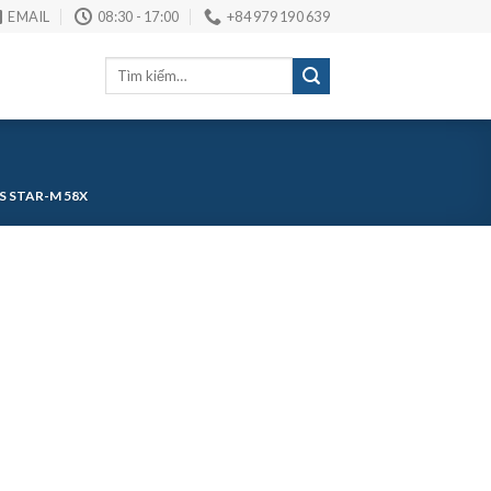
EMAIL
08:30 - 17:00
+84 979 190 639
Tìm
kiếm:
S STAR-M 58X