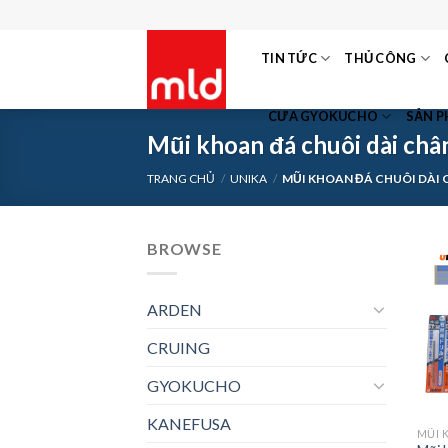
Skip
to
TIN TỨC
THỦ CÔNG
content
CƯA GYOKUCHO
SẢN 
Mũi khoan đá chuôi dài châ
TRANG CHỦ
/
UNIKA
/
MŨI KHOAN ĐÁ CHUÔI DÀI 
BROWSE
ARDEN
CRUING
GYOKUCHO
KANEFUSA