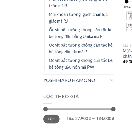
tròn mã B
Mũi khoan tường, gạch chân lục
giác mã RJ
Ốc vít bắt tường không cần tắc kê,
bê tông đầu bằng Unika mã F
Ốc vít bắt tường không cần tắc kê,
Mũi 
bê tông đầu dù mã P
chân
Ốc vít bắt tường không cần tắc kê,
49.0
bê tông đầu nón mã PW
YOSHIHARU HAMONO
LỌC THEO GIÁ
Giá
Giá
Giá:
27.900 ₫
—
184.000 ₫
LỌC
thấp
cao
nhất
nhất