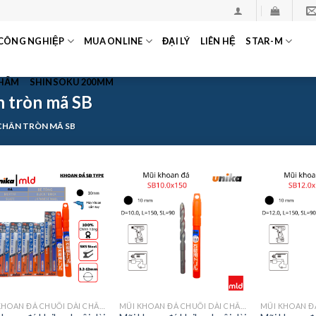
CÔNG NGHIỆP
MUA ONLINE
ĐẠI LÝ
LIÊN HỆ
STAR-M
PHẨM
SHINSOKU 200MM
n tròn mã SB
CHÂN TRÒN MÃ SB
MŨI KHOAN ĐÁ CHUÔI DÀI CHÂN TRÒN MÃ SB
MŨI KHOAN ĐÁ CHUÔI DÀI CHÂN TRÒN MÃ SB