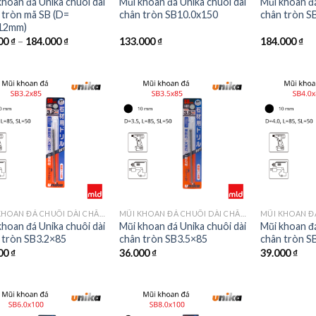
khoan đá Unika chuôi dài
Mũi khoan đá Unika chuôi dài
Mũi khoan đá
 tròn mã SB (D=
chân tròn SB10.0x150
chân tròn S
12mm)
00
₫
–
184.000
₫
133.000
₫
184.000
₫
MŨI KHOAN ĐÁ CHUÔI DÀI CHÂN TRÒN MÃ SB
MŨI KHOAN ĐÁ CHUÔI DÀI CHÂN TRÒN MÃ SB
khoan đá Unika chuôi dài
Mũi khoan đá Unika chuôi dài
Mũi khoan đá
 tròn SB3.2×85
chân tròn SB3.5×85
chân tròn S
00
₫
36.000
₫
39.000
₫