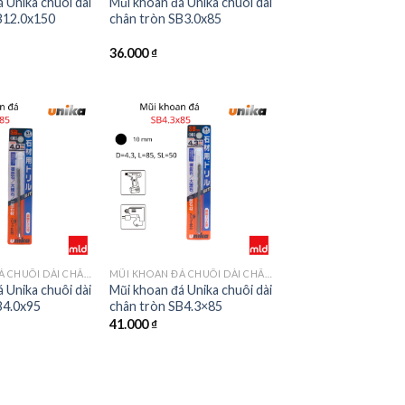
 Unika chuôi dài
Mũi khoan đá Unika chuôi dài
B12.0x150
chân tròn SB3.0x85
36.000
₫
MŨI KHOAN ĐÁ CHUÔI DÀI CHÂN TRÒN MÃ SB
MŨI KHOAN ĐÁ CHUÔI DÀI CHÂN TRÒN MÃ SB
 Unika chuôi dài
Mũi khoan đá Unika chuôi dài
B4.0x95
chân tròn SB4.3×85
41.000
₫