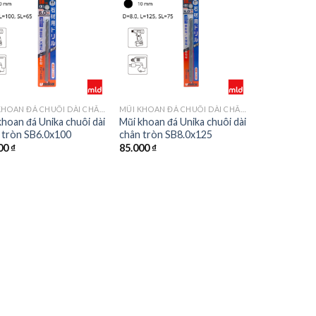
MŨI KHOAN ĐÁ CHUÔI DÀI CHÂN TRÒN MÃ SB
MŨI KHOAN ĐÁ CHUÔI DÀI CHÂN TRÒN MÃ SB
khoan đá Unika chuôi dài
Mũi khoan đá Unika chuôi dài
 tròn SB6.0x100
chân tròn SB8.0x125
00
₫
85.000
₫