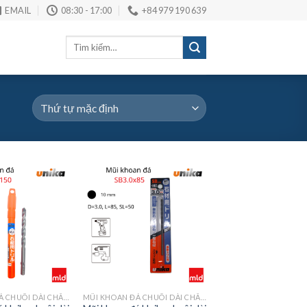
EMAIL
08:30 - 17:00
+84 979 190 639
Tìm
kiếm:
MŨI KHOAN ĐÁ CHUÔI DÀI CHÂN TRÒN MÃ SB
MŨI KHOAN ĐÁ CHUÔI DÀI CHÂN TRÒN MÃ SB