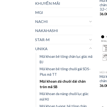
Mũi 
KHUYẾN MÃI
chân
3.2~
MGI
36.0
NACHI
NAKAHASHI
STAR-M
UNIKA
Mũi khoan bê tông chân lục giác mã
BJ
Mũi khoan bê tông chuôi gài SDS-
Plus mã TT
Mũi 
chân
Mũi khoan đá chuôi dài chân
36.0
tròn mã SB
Mũi khoan đa năng chuôi lục giác
mã MJ
Mũi khoan tường, bê tông chân